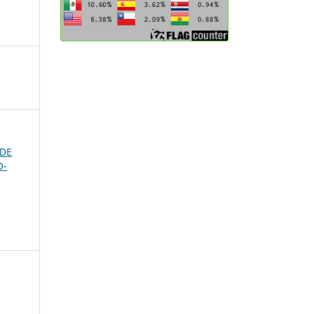
 DE
O-