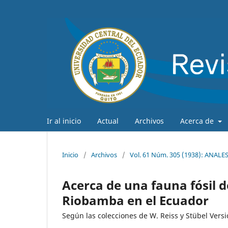
Ir al inicio
Actual
Archivos
Acerca de
Inicio
/
Archivos
/
Vol. 61 Núm. 305 (1938): ANAL
Acerca de una fauna fósil 
Riobamba en el Ecuador
Según las colecciones de W. Reiss y Stübel Ver