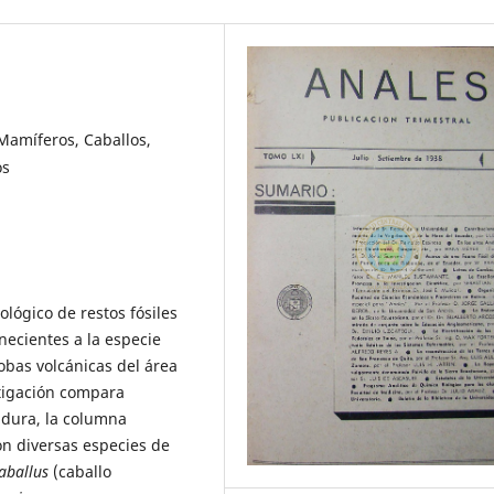
 Mamíferos, Caballos,
os
ológico de restos fósiles
necientes a la especie
obas volcánicas del área
tigación compara
adura, la columna
n diversas especies de
aballus
(caballo