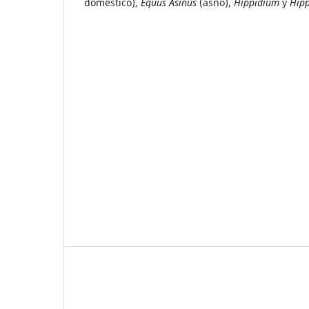
doméstico),
Equus Asinus
(asno),
Hippidium
y
Hip