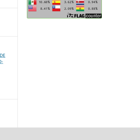
 DE
O-