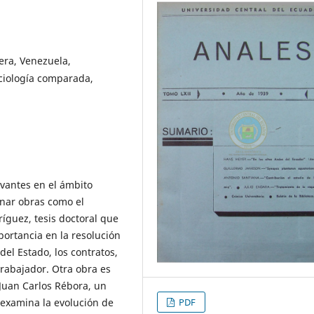
era, Venezuela,
ociología comparada,
evantes en el ámbito
onar obras como el
íguez, tesis doctoral que
portancia en la resolución
del Estado, los contratos,
 trabajador. Otra obra es
Juan Carlos Rébora, un
PDF
examina la evolución de