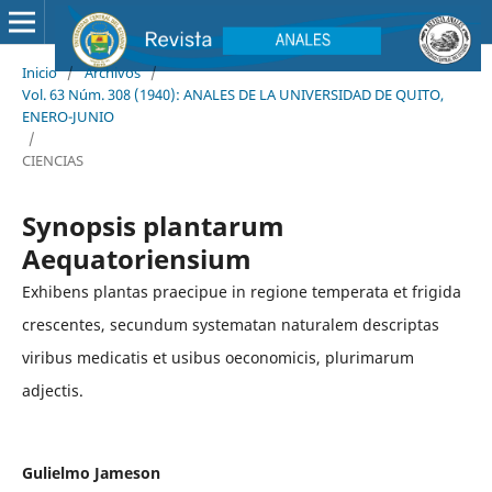
Inicio
/
Archivos
/
Vol. 63 Núm. 308 (1940): ANALES DE LA UNIVERSIDAD DE QUITO,
ENERO-JUNIO
/
CIENCIAS
Synopsis plantarum
Aequatoriensium
Exhibens plantas praecipue in regione temperata et frigida
crescentes, secundum systematan naturalem descriptas
viribus medicatis et usibus oeconomicis, plurimarum
adjectis.
Gulielmo Jameson