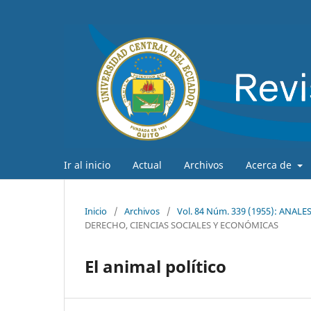
Ir al inicio
Actual
Archivos
Acerca de
Inicio
/
Archivos
/
Vol. 84 Núm. 339 (1955): ANAL
DERECHO, CIENCIAS SOCIALES Y ECONÓMICAS
El animal político