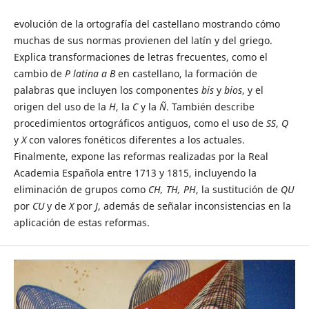
evolución de la ortografía del castellano mostrando cómo
muchas de sus normas provienen del latín y del griego.
Explica transformaciones de letras frecuentes, como el
cambio de
P latina a B
en castellano, la formación de
palabras que incluyen los componentes
bis
y
bios
, y el
origen del uso de la
H
, la
C
y la
Ñ
. También describe
procedimientos ortográficos antiguos, como el uso de
SS
,
Q
y
X
con valores fonéticos diferentes a los actuales.
Finalmente, expone las reformas realizadas por la Real
Academia Española entre 1713 y 1815, incluyendo la
eliminación de grupos como
CH, TH, PH
, la sustitución de
QU
por
CU
y de
X
por
J
, además de señalar inconsistencias en la
aplicación de estas reformas.