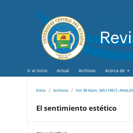
Ir al inicio
Actual
Archivos
Acerca de
Inicio
/
Archivos
/
Vol. 90 Núm. 345 (1961): ANAL
El sentimiento estético