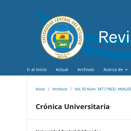
Ir al inicio
Actual
Archivos
Acerca de
Inicio
/
Archivos
/
Vol. 92 Núm. 347 (1963): ANAL
Crónica Universitaria