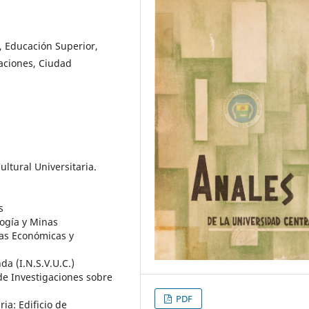
, Educación Superior,
caciones, Ciudad
ltural Universitaria.
s
logía y Minas
ias Económicas y
da (I.N.S.V.U.C.)
de Investigaciones sobre
PDF
ia: Edificio de