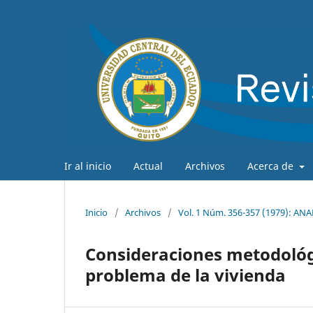
Ir al inicio
Actual
Archivos
Acerca de
Inicio
/
Archivos
/
Vol. 1 Núm. 356-357 (1979): A
Consideraciones metodológi
problema de la vivienda