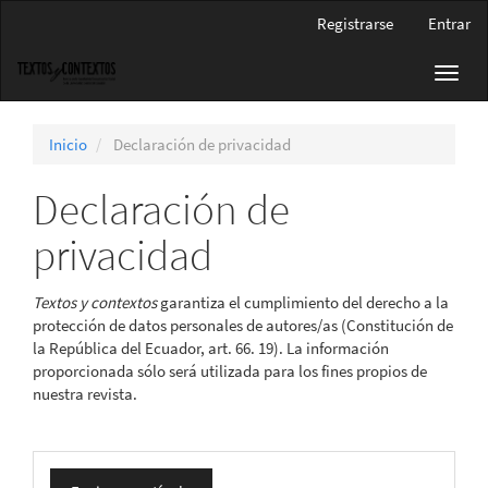
Navegación
Registrarse
Entrar
principal
Contenido
Toggl
principal
navig
Barra
lateral
Inicio
Declaración de privacidad
Declaración de
privacidad
Textos y contextos
garantiza el cumplimiento del derecho a la
protección de datos personales de autores/as (Constitución de
la República del Ecuador, art. 66. 19). La información
proporcionada sólo será utilizada para los fines propios de
nuestra revista.
Enviar