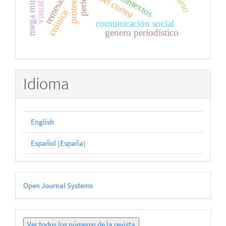
mega mineria
visualidad
rafael correa
protesta
crónica
comunicación social
genero periodístico
Idioma
English
Español (España)
Desarrollado
Open Journal Systems
por
Ver