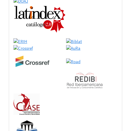
certificado
de
adhesión