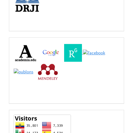
Buscadores
Bases
de
Datos
estadisticas