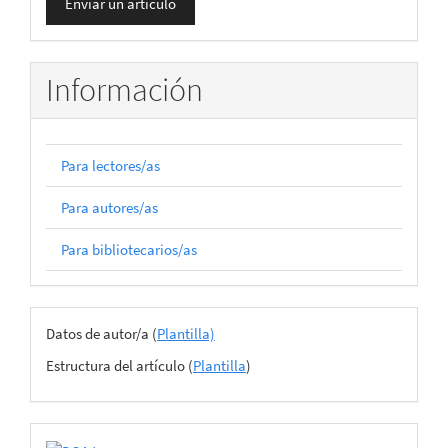
Enviar un artículo
un
artículo
Información
Para lectores/as
Para autores/as
Para bibliotecarios/as
Archivos
Datos de autor/a (
Plantilla)
del
Estructura del artículo (
Plantilla
)
envío