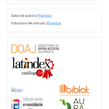
Archivos
Datos de autor/a (
Plantilla)
del
Estructura del artículo (
Plantilla
)
envío
certificado
de
adhesión