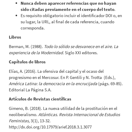
Nunca deben aparecer referencias que no hayan
sido citadas previamente en el cuerpo del texto
.
Es requisito obligatorio incluir el identificador DOI o, en
su lugar, la URL, al final de cada referencia, cuando
corresponda.
Libros
Berman, M. (1988).
Todo lo sólido se desvanece en el aire. La
experiencia de la Modernidad
. Siglo XXI editores.
Capítulos de libros
Elías, A. (2016). La ofensiva del capital y el ocaso del
progresismo en el Mercosur. En P. Gentili y N. Trotta (Eds.),
América Latina: la democracia en la encrucijada
(págs. 69-85).
Editorial La Página S.A.
Artículos de Revistas científicas
Gimeno, B. (2018). La nueva utilidad de la prostitución en el
neoliberalismo.
Atlánticas. Revista Internacional de Estudios
Feministas
, 3(1), 13-32.
http://dx.doi.org/10.17979/arief.2018.3.1.3077