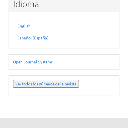
Idioma
English
Español (España)
Desarrollado
Open Journal Systems
por
Ver
todos
los
números