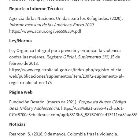
Reporte o Informe Técnico
Agencia de las Naciones Unidas para los Refugiados. (2020).
Informe mensual de las Américas-Enero 2020.
https://www.acnur.org/5e5598334.pdf
Ley/Norma
Ley Orgánica Integral para prevenir y erradicar la violencia
contra las mujeres.
Registro Oficial, Suplemento 175
, 15 de
febrero de 2018.
https://www.registroficial.gob.ec/index.php/registro-oficial-
web/publicaciones/suplementos/item/10072-suplemento-al-
registro-oficial-no-175
Página web
Fundación Desafío. (marzo de 2021).
Propuesta Nuevo Código
de la Niñez y Adolescencia
. https://0284e821-a8e5-472f-a3d1-
070c8700e3eb.filesusr.com/ugd/8313b8_98767d00cd13411ca84aa85
Noticias
Reardon, S. (2018, 9 de mayo). Colombia tras la violencia.