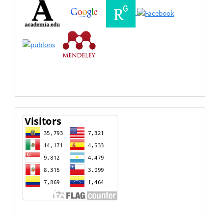
Buscadores
Bases
de
Datos
estadisticas