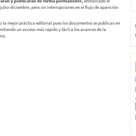
tarán y publicarán de forma permanente,
enmarcado el
julio-diciembre, pero sin interrupciones en el flujo de aparición
 la mejor práctica editorial pues los documentos se publican en
itiendo un acceso más rápido y fácil a los avances de la
era.