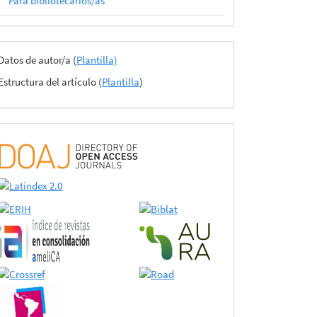
Para bibliotecarios/as
Archivos
Datos de autor/a (
Plantilla)
del
Estructura del artículo (
Plantilla
)
envío
certificado
de
adhesión