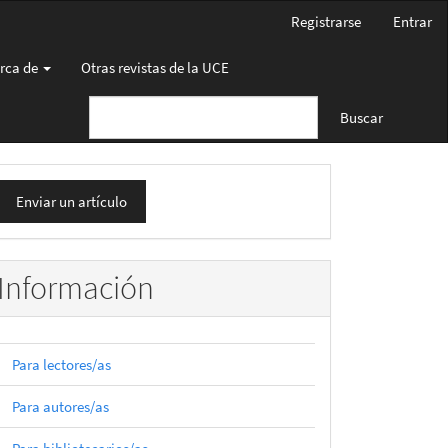
Registrarse
Entrar
rca de
Otras revistas de la UCE
Buscar
nviar
Enviar un artículo
n
rtículo
Información
Para lectores/as
Para autores/as