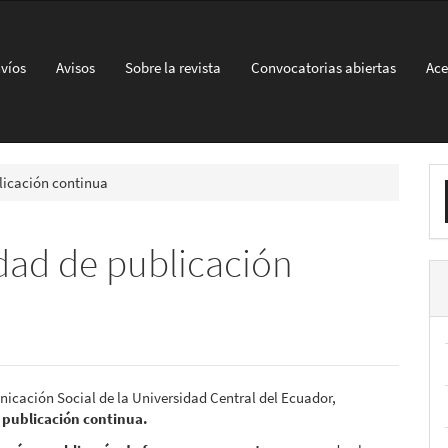
víos
Avisos
Sobre la revista
Convocatorias abiertas
Ace
E
licación continua
u
a
ad de publicación
nicación Social de la Universidad Central del Ecuador,
publicación continua.