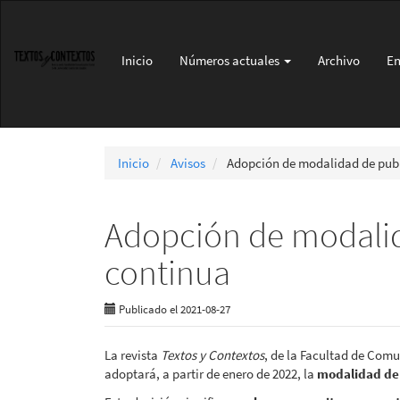
Navegación
principal
Contenido
Inicio
Números actuales
Archivo
En
principal
Barra
lateral
Inicio
Avisos
Adopción de modalidad de pub
Adopción de modalid
continua
Publicado el 2021-08-27
La revista
Textos y Contextos
, de la Facultad de Comu
adoptará, a partir de enero de 2022, la
modalidad de 