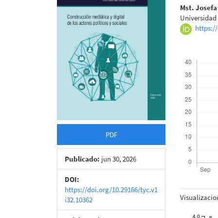
del
del
Mst. Josef
Universidad
artículo
artícu
https:/
Descargas
PDF
Publicado:
jun 30, 2026
DOI:
Métricas
https://doi.org/10.29166/tyc.v1
Visualizacio
i32.10362
4.0