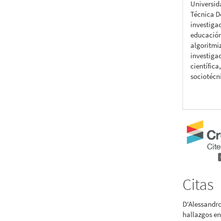
Universid
Técnica D
investiga
educación 
algoritmi
investiga
científica
sociotécn
Citas
D'Alessandro
hallazgos en