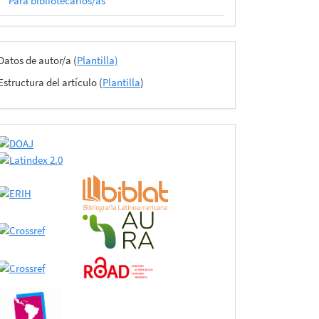
Para bibliotecarios/as
Archivos
Datos de autor/a (
Plantilla)
del
Estructura del artículo (
Plantilla
)
envío
certificado
de
adhesión