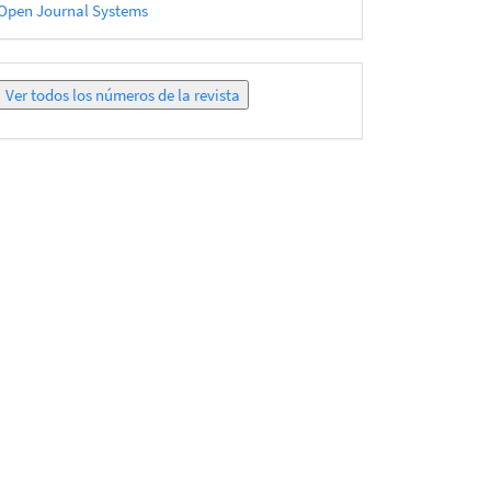
esarrollado
Open Journal Systems
or
Ver
todos
los
números