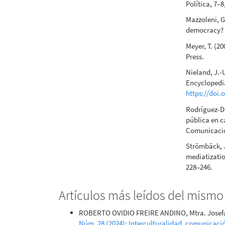
Política, 7–8
Mazzoleni, G.
democracy? 
Meyer, T. (2
Press.
Nieland, J.-
Encyclopedi
https://doi
Rodríguez-Dí
pública en c
Comunicació
Strömbäck, J
mediatization
228–246.
Artículos más leídos del mismo
ROBERTO OVIDIO FREIRE ANDINO, Mtra. Josefa
Núm. 28 (2024): Interculturalidad, comunicaci