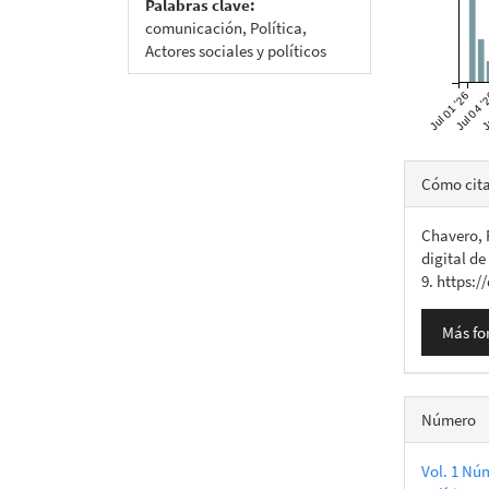
Palabras clave:
comunicación, Política,
Actores sociales y políticos
Jul 01 '26
Jul 04 '
Ju
Detall
Cómo cit
del
Chavero, P
artícu
digital de
9. https:/
Más fo
Número
Vol. 1 Núm