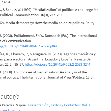
, 73–94.
, & Schulz, W. (1999). “Mediatization” of politics: A challenge for
Political Communication, 16(3), 247–261.
002). Media democracy: How the media colonize politics. Polity
U. (2008). Politainment. En W. Donsbach (Ed.), The International
a of Communication.
.org/10.1002/9781405186407.wbiecp047
az, R., Chavero, P., & Aruguete, N. (2023). Agendas mediática y
ampaña electoral: Argentina, Ecuador y España. Revista De
n, 22(2), 35–57.
https://doi.org/10.26441/RC22.2-2023-3244
. (2008). Four phases of mediatization: An analysis of the
 of politics. The International Journal of Press/Politics, 13(3),
 autor/a
 Paredes Paspuel,
Presentación
,
Textos y Contextos : Vol. 1
ón en América