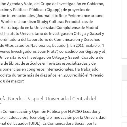
ción Agenda y Voto, del Grupo de Investigación en Gobierno,
ación y Políticas Públicas (Gigapp); de proyectos de
ción internacionales (Journalistic Role Performance around
; Worlds of Journlism Study; Culturas Periodísticas de
 Ha trabajado en la Universidad Complutense de Madrid
el Instituto Universitario de Investigación Ortega y Gasset y
oordinadora del Laboratorio de Comunicación y Derechos
 de Altos Estudios Nacionales, Ecuador). En 2011 recibió el “I
venes Investigadores Joan Prats”, concedido por Gigapp y el
 Universitario de Investigación Ortega y Gasset. Coautora de
 de libros, de artículos en revistas especializadas y de
 ponencias en congresos internacionales. Ha trabajado
odista durante más de diez años; en 2008 recibió el "Premio
o 8 de marzo".
sefa Paredes-Paspuel,
Universidad Central del
r
n Comunicación y Opinión Pública por FLACSO Ecuador y
e en Educación, Tecnología e Innovación por la Universidad
onal del Ecuador (UIDE). Es Comunicadora Social por la