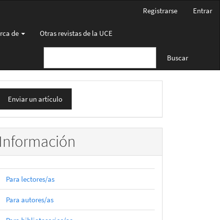
Registrarse
Entrar
rca de
Otras revistas de la UCE
Buscar
nviar
Enviar un artículo
n
rtículo
Información
Para lectores/as
Para autores/as