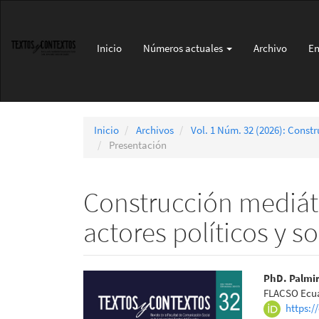
Navegación
principal
Contenido
Inicio
Números actuales
Archivo
En
principal
Barra
lateral
Inicio
Archivos
Vol. 1 Núm. 32 (2026): Constr
Presentación
Construcción mediátic
actores políticos y so
Barra
Conte
PhD. Palmi
FLACSO Ecu
lateral
princi
https:/