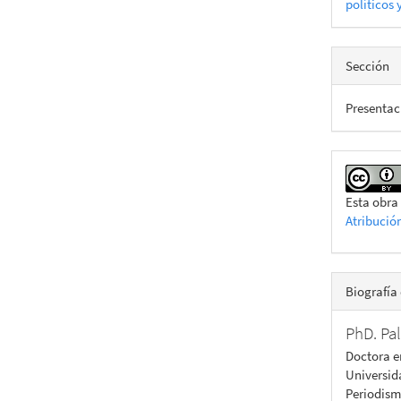
políticos 
Sección
Presentac
Esta obra
Atribució
Biografía 
PhD. Pa
Doctora e
Universid
Periodism