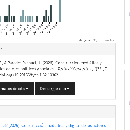
26
l 07 '26
Jul 10 '26
Jul 13 '26
Jul 16 '26
Jul 19 '26
Jul 22 '26
Jul 25 '26
Jul 28 '26
daily (first 30)
|
monthly
es
ar
., & Paredes Paspuel, J. (2026). Construcción mediática y
lo
 los actores políticos y sociales .
Textos Y Contextos
,
1
(32), 7–
/doi.org/10.29166/tyc.v1i32.10362
rmatos de cita
Descargar cita
. 32 (2026): Construcción mediática y digital de los actores