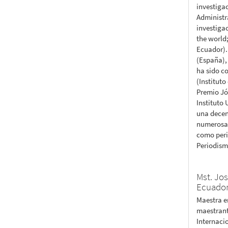
investiga
Administr
investiga
the world
Ecuador).
(España), 
ha sido c
(Instituto
Premio Jó
Instituto
una decena
numerosas
como peri
Periodism
Mst. Jo
Ecuado
Maestra e
maestrant
Internaci