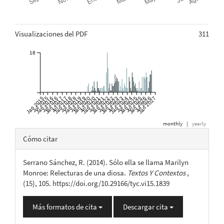
Métricas
Visualizaciones del PDF
311
18
Jan 2015
Jul 2015
Jan 2016
Jul 2016
Jan 2017
Jul 2017
Jan 2018
Jul 2018
Jan 2019
Jul 2019
Jan 2020
Jul 2020
Jan 2021
Jul 2021
Jan 2022
Jul 2022
Jan 2023
Jul 2023
Jan 2024
Jul 2024
Jan 2025
Jul 2025
Jan 2026
Jul 2026
Jan 2027
monthly
|
yearly
Detalles
Cómo citar
del
Serrano Sánchez, R. (2014). Sólo ella se llama Marilyn
artículo
Monroe: Relecturas de una diosa.
Textos Y Contextos
,
(15), 105. https://doi.org/10.29166/tyc.vi15.1839
Más formatos de cita
Descargar cita