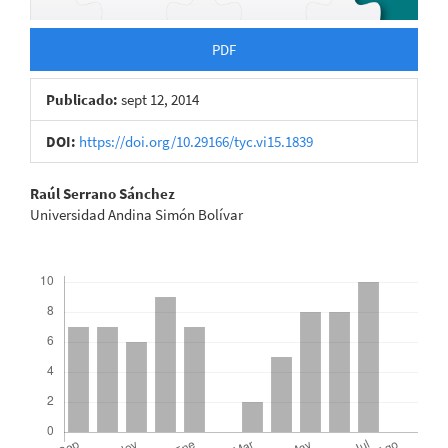
PDF
Publicado:
sept 12, 2014
DOI:
https://doi.org/10.29166/tyc.vi15.1839
Contenido
Raúl Serrano Sánchez
Universidad Andina Simón Bolívar
principal
del
Descargas
artículo