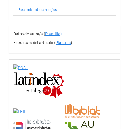
Para bibliotecarios/as
Archivos
Datos de autor/a (
Plantilla)
del
Estructura del artículo (
Plantilla
)
envío
certificado
de
adhesión