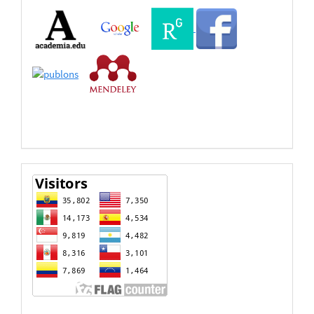
Buscadores
Bases
de
Datos
estadisticas