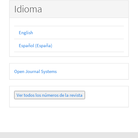
Idioma
English
Español (España)
Desarrollado
Open Journal Systems
por
Ver
todos
los
números