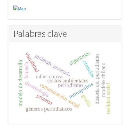
Palabras clave
algorítmos
visualidad
pirámide invertida
historia del periodismo
ofrendas
modelo de desarrollo
fantasía
modelo chileno
rafael correa
costos ambientales
deontología
monopolios
comunicación social
periodismo
realidad social
protesta
grafiti
géneros periodísticos