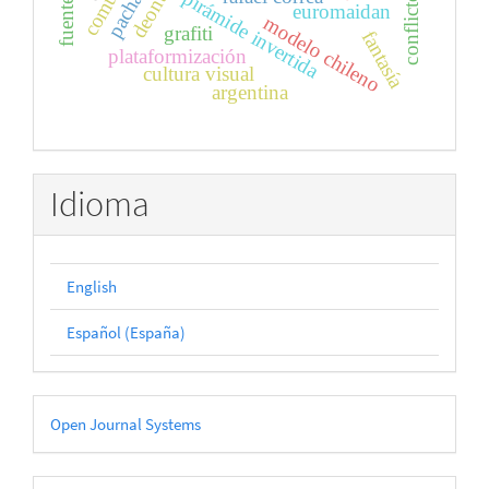
pirámide invertida
euromaidan
modelo chileno
grafiti
fantasía
plataformización
cultura visual
argentina
Idioma
English
Español (España)
Desarrollado
Open Journal Systems
por