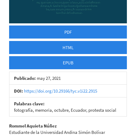
PDF
HTML
EPUB
Publicado:
may 27, 2021
DOI:
https://doi.org/10.29166/tyc.v1i22.2915
Palabras clave:
fotografía, memoria, octubre, Ecuador, protesta social
Contenido
Rommel Aquieta Núñez
Estudiante de la Universidad Andina Simón Bolívar