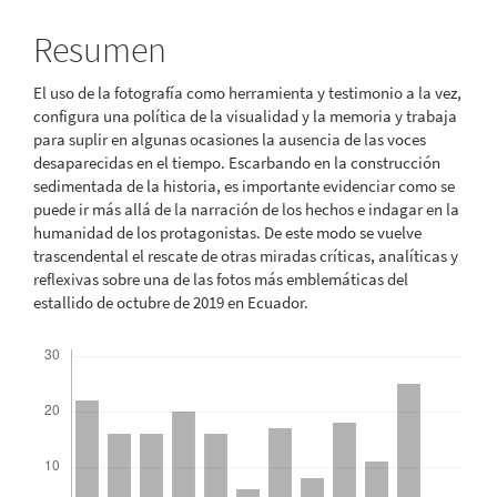
principal
del
Resumen
artículo
El uso de la fotografía como herramienta y testimonio a la vez,
configura una política de la visualidad y la memoria y trabaja
para suplir en algunas ocasiones la ausencia de las voces
desaparecidas en el tiempo. Escarbando en la construcción
sedimentada de la historia, es importante evidenciar como se
puede ir más allá de la narración de los hechos e indagar en la
humanidad de los protagonistas. De este modo se vuelve
trascendental el rescate de otras miradas críticas, analíticas y
reflexivas sobre una de las fotos más emblemáticas del
estallido de octubre de 2019 en Ecuador.
Descargas