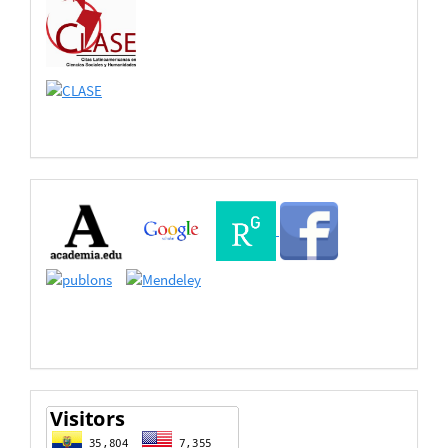
Buscadores
Bases
de
Datos
estadisticas