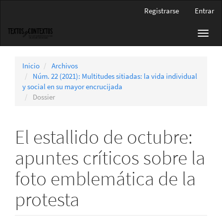
Navegación
Registrarse
Entrar
principal
Contenido
Toggl
principal
navig
Barra
lateral
Inicio
Archivos
Núm. 22 (2021): Multitudes sitiadas: la vida individual
y social en su mayor encrucijada
Dossier
El estallido de octubre:
apuntes críticos sobre la
foto emblemática de la
protesta