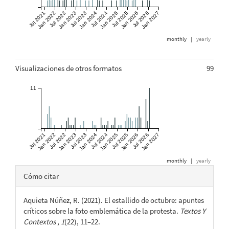
Jul 2021
Jan 2022
Jul 2022
Jan 2023
Jul 2023
Jan 2024
Jul 2024
Jan 2025
Jul 2025
Jan 2026
Jul 2026
Jan 2027
monthly
|
yearly
Visualizaciones de otros formatos
99
11
Jul 2021
Jan 2022
Jul 2022
Jan 2023
Jul 2023
Jan 2024
Jul 2024
Jan 2025
Jul 2025
Jan 2026
Jul 2026
Jan 2027
monthly
|
yearly
Detalles
Cómo citar
del
Aquieta Núñez, R. (2021). El estallido de octubre: apuntes
artículo
críticos sobre la foto emblemática de la protesta.
Textos Y
Contextos
,
1
(22), 11–22.