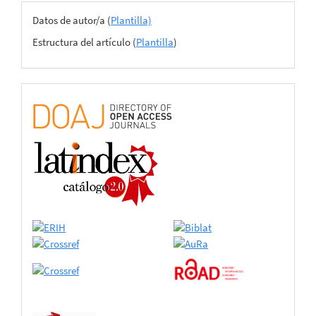
Archivos
Datos de autor/a (
Plantilla)
del
Estructura del artículo (
Plantilla
)
envío
certificado
de
adhesión