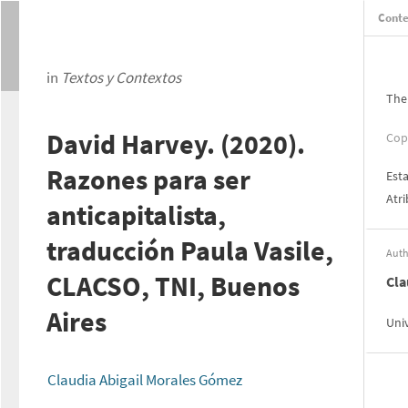
Conte
in
Textos y Contextos
The
David Harvey. (2020).
Cop
Razones para ser
Est
Atr
anticapitalista,
traducción Paula Vasile,
Auth
CLACSO, TNI, Buenos
Cla
Aires
Uni
Claudia Abigail Morales Gómez