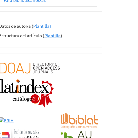
Para bibliotecarios/as
Archivos
Datos de autor/a (
Plantilla)
del
Estructura del artículo (
Plantilla
)
envío
certificado
de
adhesión