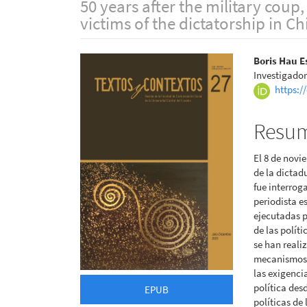
50 years after the military cou
victims of the dictatorship in Ch
Barra
Conte
Boris Hau E
Investigador
lateral
princi
https:/
del
del
Resu
artículo
artícu
El 8 de novi
de la dictad
fue interrog
periodista e
ejecutadas p
de las polít
se han reali
mecanismos d
las exigenci
política des
EPUB
políticas de