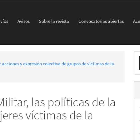
víos
Avisos
Sobre la revista
Convocatorias abiertas
Ace
E
: acciones y expresión colectiva de grupos de víctimas de la
u
a
litar, las políticas de la
eres víctimas de la