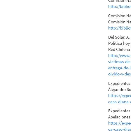
Comisión Nac
http://bibli
Comisión Nac
Comisión Na
http://bibli
Del Solar, A
Política hoy
Red Chilena 
http://www.
victimas-de-
entrega-de-
olvido-y-de
Expedientes 
Alejandro So
https://exp
caso-diana-
Expedientes 
Apelaciones
https://exp
ca-caso-dia