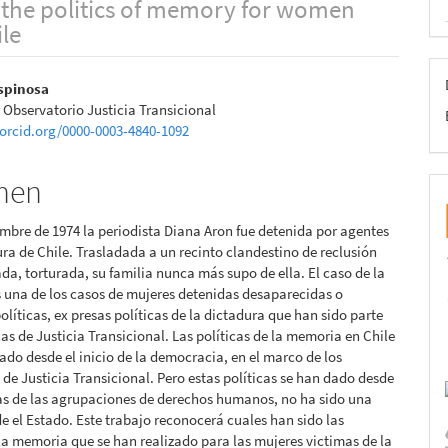
p, the politics of memory for women
ile
nido
spinosa
 Observatorio Justicia Transicional
pal
/orcid.org/0000-0003-4840-1092
men
lo
embre de 1974 la periodista Diana Aron fue detenida por agentes
ura de Chile. Trasladada a un recinto clandestino de reclusión
ada, torturada, su familia nunca más supo de ella. El caso de la
s una de los casos de mujeres detenidas desaparecidas o
olíticas, ex presas políticas de la dictadura que han sido parte
icas de Justicia Transicional. Las políticas de la memoria en Chile
zado desde el inicio de la democracia, en el marco de los
e Justicia Transicional. Pero estas políticas se han dado desde
as de las agrupaciones de derechos humanos, no ha sido una
de el Estado. Este trabajo reconocerá cuales han sido las
 la memoria que se han realizado para las mujeres victimas de la