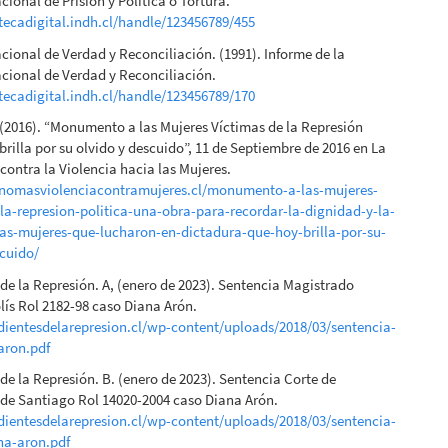
ional de Prisión y Política o Tortura.
otecadigital.indh.cl/handle/123456789/455
ional de Verdad y Reconciliación. (1991). Informe de la
cional de Verdad y Reconciliación.
otecadigital.indh.cl/handle/123456789/170
. (2016). “Monumento a las Mujeres Víctimas de la Represión
 brilla por su olvido y descuido”, 11 de Septiembre de 2016 en La
contra la Violencia hacia las Mujeres.
nomasviolenciacontramujeres.cl/monumento-a-las-mujeres-
la-represion-politica-una-obra-para-recordar-la-dignidad-y-la-
las-mujeres-que-lucharon-en-dictadura-que-hoy-brilla-por-su-
scuido/
de la Represión. A, (enero de 2023). Sentencia Magistrado
lís Rol 2182-98 caso Diana Arón.
edientesdelarepresion.cl/wp-content/uploads/2018/03/sentencia-
aron.pdf
de la Represión. B. (enero de 2023). Sentencia Corte de
 de Santiago Rol 14020-2004 caso Diana Arón.
edientesdelarepresion.cl/wp-content/uploads/2018/03/sentencia-
na-aron.pdf