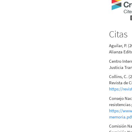
Citas
Aguilar, P. 
Alianza Edito
Centro Inter
Justicia Tra
Collins, C. (
Revista de Ci
https://revi
Consejo Naci
resistencias
https://www.
memoria.pd
Comisión Nac