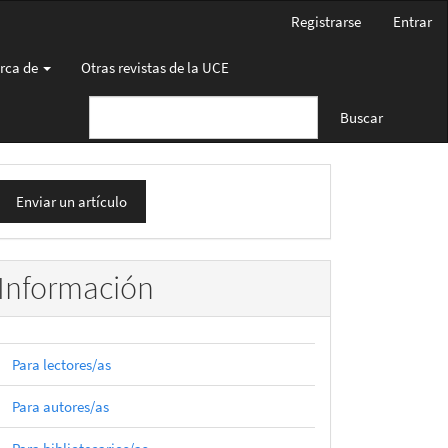
Registrarse
Entrar
rca de
Otras revistas de la UCE
Buscar
nviar
Enviar un artículo
n
rtículo
Información
Para lectores/as
Para autores/as