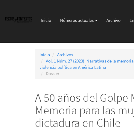
Navegación
principal
Contenido
Inicio
Números actuales
Archivo
En
principal
Barra
lateral
Inicio
Archivos
Vol. 1 Núm. 27 (2023): Narrativas de la memoria
violencia política en América Latina
Dossier
A 50 años del Golpe Mi
Memoria para las muj
dictadura en Chile