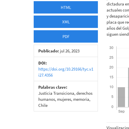
dictadura en
HTML
actuales con
y desaparic
XML
placa que re
años del Gol
siguen siend
PDF
Descargas
Publicado:
jul 26, 2023
DOI:
https://doi.org/10.29166/tyc.v1
i27.4356
Palabras clave:
Justicia Transiciona, derechos
humanos, mujeres, memoria,
Chile
Métricas
Visualizacio