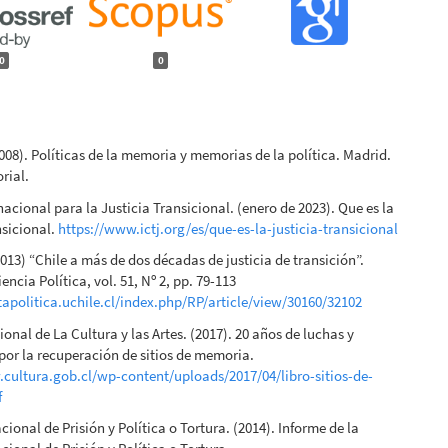
0
0
(2008). Políticas de la memoria y memorias de la política. Madrid.
rial.
nacional para la Justicia Transicional. (enero de 2023). Que es la
nsicional.
https://www.ictj.org/es/que-es-la-justicia-transicional
2013) “Chile a más de dos décadas de justicia de transición”.
encia Política, vol. 51, Nº 2, pp. 79-113
stapolitica.uchile.cl/index.php/RP/article/view/30160/32102
onal de La Cultura y las Artes. (2017). 20 años de luchas y
 por la recuperación de sitios de memoria.
cultura.gob.cl/wp-content/uploads/2017/04/libro-sitios-de-
f
ional de Prisión y Política o Tortura. (2014). Informe de la