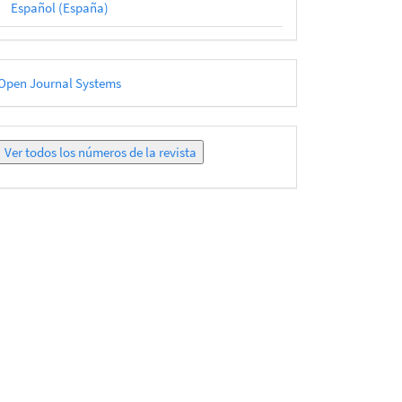
Español (España)
esarrollado
Open Journal Systems
or
Ver
todos
los
números