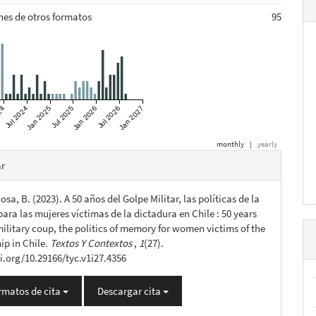
nes de otros formatos
95
24
Jul 2024
Jan 2025
Jul 2025
Jan 2026
Jul 2026
Jan 2027
monthly
|
yearly
es
ar
sa, B. (2023). A 50 años del Golpe Militar, las políticas de la
lo
ara las mujeres víctimas de la dictadura en Chile : 50 years
military coup, the politics of memory for women victims of the
ip in Chile.
Textos Y Contextos
,
1
(27).
oi.org/10.29166/tyc.v1i27.4356
rmatos de cita
Descargar cita