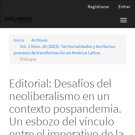
Navegación
Registrarse
Entrar
principal
Contenido
Toggl
principal
navig
Barra
lateral
Inicio
Archivos
Vol. 1 Núm. 26 (2023): Territorialidades y territorios:
procesos de transformación en América Latina
Diálogos
Editorial: Desafíos del
neoliberalismo en un
contexto pospandemia.
Un esbozo del vínculo
entre el imperativo de la