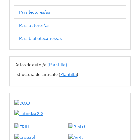
Para lectores/as
Para autores/as
Para bibliotecarios/as
Archivos
Datos de autor/a (
Plantilla)
del
Estructura del artículo (
Plantilla
)
envío
certificado
de
adhesión