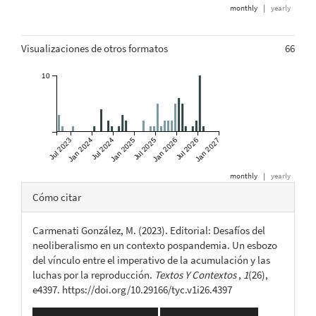
monthly
|
yearly
Visualizaciones de otros formatos
66
10
Jul 2023
Jan 2024
Jul 2024
Jan 2025
Jul 2025
Jan 2026
Jul 2026
Jan 2027
monthly
|
yearly
Detalles
Cómo citar
del
Carmenati González, M. (2023). Editorial: Desafíos del
artículo
neoliberalismo en un contexto pospandemia. Un esbozo
del vínculo entre el imperativo de la acumulación y las
luchas por la reproducción.
Textos Y Contextos
,
1
(26),
e4397. https://doi.org/10.29166/tyc.v1i26.4397