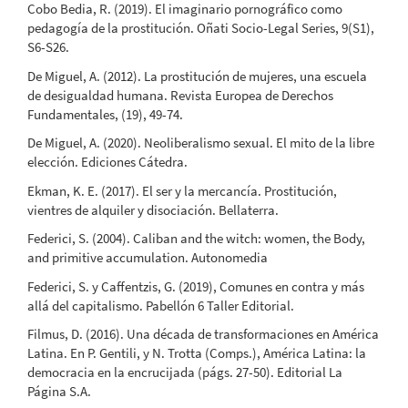
Cobo Bedia, R. (2019). El imaginario pornográfico como
pedagogía de la prostitución. Oñati Socio-Legal Series, 9(S1),
S6-S26.
De Miguel, A. (2012). La prostitución de mujeres, una escuela
de desigualdad humana. Revista Europea de Derechos
Fundamentales, (19), 49-74.
De Miguel, A. (2020). Neoliberalismo sexual. El mito de la libre
elección. Ediciones Cátedra.
Ekman, K. E. (2017). El ser y la mercancía. Prostitución,
vientres de alquiler y disociación. Bellaterra.
Federici, S. (2004). Caliban and the witch: women, the Body,
and primitive accumulation. Autonomedia
Federici, S. y Caffentzis, G. (2019), Comunes en contra y más
allá del capitalismo. Pabellón 6 Taller Editorial.
Filmus, D. (2016). Una década de transformaciones en América
Latina. En P. Gentili, y N. Trotta (Comps.), América Latina: la
democracia en la encrucijada (págs. 27-50). Editorial La
Página S.A.