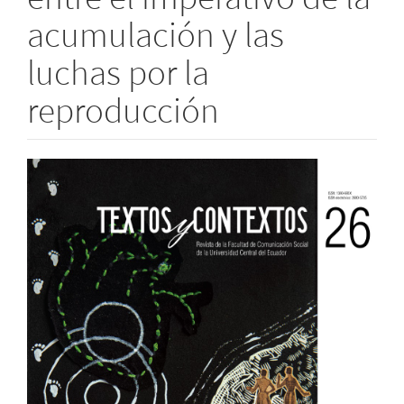
acumulación y las
luchas por la
reproducción
Barra
lateral
del
artículo