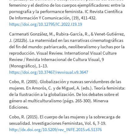
femenino y el destino de los cuerpos ejemplificadores: entre la
pornografía y la performance feminista. IC Revista Científica
De Información Y Comunicación, (19), 411-432.
https://doi.org/10.12795/IC.2022.I19.19
Carmenati González, M., Rubira-García, R., & Venet-Gutiérrez,
J. (2022b). La maternidad en las narrativas cinematográficas
del fin del mundo: patriarcado, neoliberalismo y luchas por la
reproducción. Visual Review. International Visual Culture
Review / Revista Internacional de Cultura Visual, 9
(Monográfico), 1–13.
https://doi.org/10.37467/revvisual.v9.3647
Cobo, R. (2005). Globalización y nuevas servidumbres de las
mujeres. En Amorós, C. y de Miguel, A. (eds.). Teoría feminista:
de la Ilustración a la globalización. De los debates sobre el
género al multiculturalismo (págs. 265-300). Minerva
Ediciones.
Cobo, R. (2015). El cuerpo de las mujeres y la sobrecarga de
sexualidad. Investigaciones Feministas, Vol. 6, 7-19.
http://dx.doi.org/10.5209/rev_INFE.2015.v6.51376