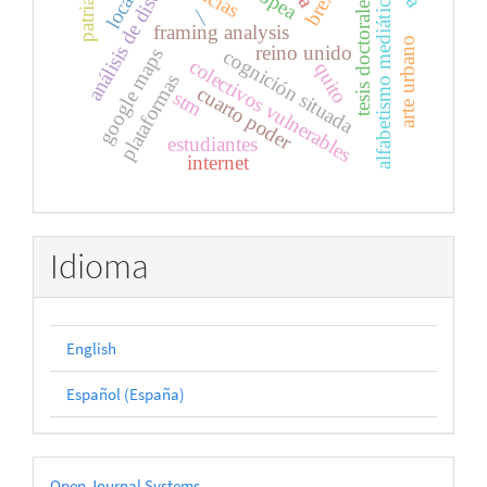
análisis de discurso
brexit
alfabetismo mediático
tesis doctorales
|
framing analysis
arte urbano
reino unido
google maps
cognición situada
colectivos vulnerables
quito
plataformas
cuarto poder
stm
estudiantes
internet
Idioma
English
Español (España)
Desarrollado
Open Journal Systems