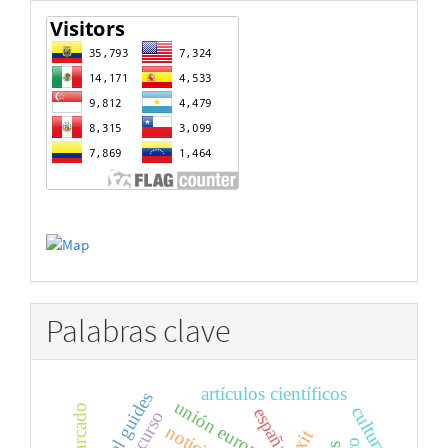
estadisticas
Palabras clave
artículos científicos
local guides
unión europea
patriarcado
cultura
españa
noticias