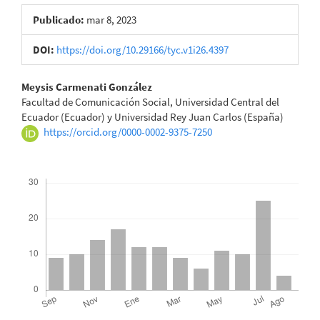
Publicado:
mar 8, 2023
DOI:
https://doi.org/10.29166/tyc.v1i26.4397
Contenido
Meysis Carmenati González
Facultad de Comunicación Social, Universidad Central del
principal
Ecuador (Ecuador) y Universidad Rey Juan Carlos (España)
https://orcid.org/0000-0002-9375-7250
del
artículo
Descargas