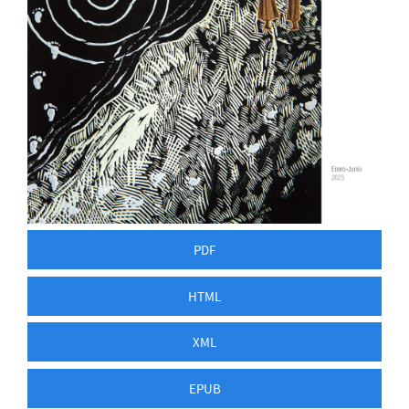
PDF
HTML
XML
EPUB