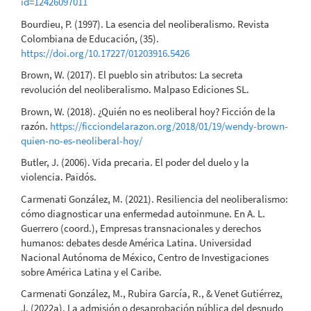
id=12426097011
Bourdieu, P. (1997). La esencia del neoliberalismo. Revista
Colombiana de Educación, (35).
https://doi.org/10.17227/01203916.5426
Brown, W. (2017). El pueblo sin atributos: La secreta
revolución del neoliberalismo. Malpaso Ediciones SL.
Brown, W. (2018). ¿Quién no es neoliberal hoy? Ficción de la
razón.
https://ficciondelarazon.org/2018/01/19/wendy-brown-
quien-no-es-neoliberal-hoy/
Butler, J. (2006). Vida precaria. El poder del duelo y la
violencia. Paidós.
Carmenati González, M. (2021). Resiliencia del neoliberalismo:
cómo diagnosticar una enfermedad autoinmune. En A. L.
Guerrero (coord.), Empresas transnacionales y derechos
humanos: debates desde América Latina. Universidad
Nacional Autónoma de México, Centro de Investigaciones
sobre América Latina y el Caribe.
Carmenati González, M., Rubira García, R., & Venet Gutiérrez,
J. (2022a). La admisión o desaprobación pública del desnudo