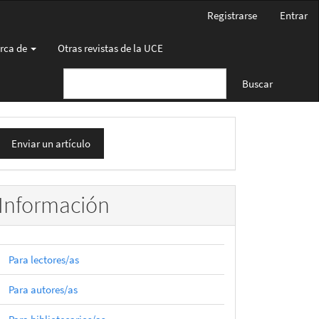
Registrarse
Entrar
rca de
Otras revistas de la UCE
Buscar
nviar
Enviar un artículo
n
rtículo
Información
Para lectores/as
Para autores/as