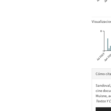
Visualizacio
8
Jul 2023
Jan 20
Detall
Cómo cit
del
Sandoval, 
artícu
cine docu
Muisne, a
Textos Y 