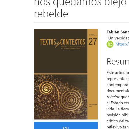
nos quedamos biejo l
rebelde
Barra
Conte
Fabián San
"Universidad
lateral
princi
https:/
del
del
Resu
artículo
artícu
Este artícul
representaci
contemporáne
documental
rebelde
que 
el Estado ec
vida, la tier
revisión bib
crítico del t
reflexivo ta
XML