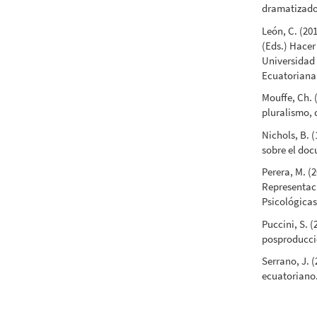
dramatizado.
León, C. (20
(Eds.) Hacer
Universidad
Ecuatoriana
Mouffe, Ch. 
pluralismo, 
Nichols, B. 
sobre el doc
Perera, M. (2
Representaci
Psicológicas
Puccini, S. 
posproducció
Serrano, J. 
ecuatoriano.