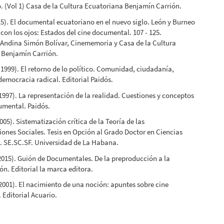
 (Vol 1) Casa de la Cultura Ecuatoriana Benjamín Carrión.
15). El documental ecuatoriano en el nuevo siglo. León y Burneo
 con los ojos: Estados del cine documental. 107 - 125.
 Andina Simón Bolívar, Cinememoria y Casa de la Cultura
 Benjamín Carrión.
(1999). El retorno de lo político. Comunidad, ciudadanía,
democracia radical. Editorial Paidós.
(1997). La representación de la realidad. Cuestiones y conceptos
umental. Paidós.
005). Sistematización crítica de la Teoría de las
ones Sociales. Tesis en Opción al Grado Doctor en Ciencias
. SE.SC.SF. Universidad de La Habana.
(2015). Guión de Documentales. De la preproducción a la
n. Editorial la marca editora.
(2001). El nacimiento de una noción: apuntes sobre cine
 Editorial Acuario.