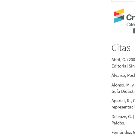
Citas
Abril, G. (20
Editorial Sín
Álvarez, Poc
Alonso, M. y
Guía Didáctic
Aparici, R., 
representaci
Deleuze, G. 
Paidós.
Fernández, G