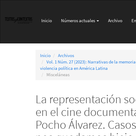
Navegación
principal
Contenido
Inicio
Números actuales
Archivo
En
principal
Barra
lateral
Inicio
Archivos
Vol. 1 Núm. 27 (2023): Narrativas de la memoria
violencia política en América Latina
Misceláneas
La representación so
en el cine document
Pocho Álvarez. Casos