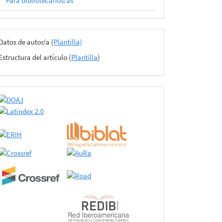
Para bibliotecarios/as
Archivos
Datos de autor/a (
Plantilla)
del
Estructura del artículo (
Plantilla
)
envío
certificado
de
adhesión