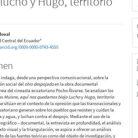
ucho y Hugo, territorio
nido
doval
 Central del Ecuador"
pal
/orcid.org/0009-0000-0743-4555
men
lo
o indaga, desde una perspectiva comunicacional, sobre la
ón social del
otro despojado
en la obra documental
a del cineasta ecuatoriano Pocho Álvarez. Se analizan los
es
Muisne, aquí nos quedamos biejo Lucho
y
Hugo, territorio
se sitúan en el contexto de la opresión que las transnacionales y
uatoriano generan sobre los pueblos que resisten y cuidan la
ra y agua, y luchan contra el despojo. Mediante el uso de la
liográfico – documental, la entrevista en profundidad, el análisis
exto visual y la triangulación, se aspira a ofrecer un análisis
nto de las fuentes teóricas como del objeto de investigación, y