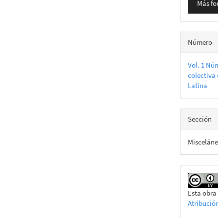
Más fo
Número
Vol. 1 Nú
colectiva 
Latina
Sección
Miscelán
Esta obra
Atribució