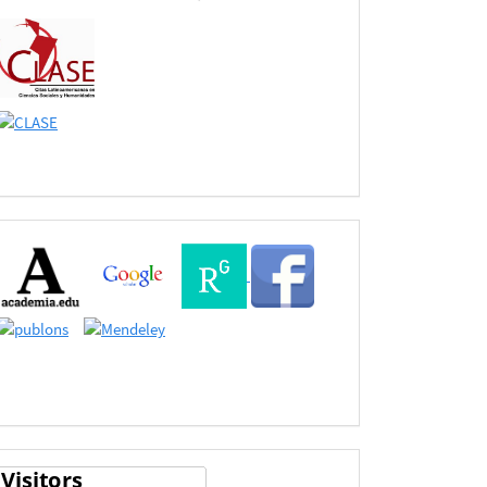
Buscadores
Bases
de
Datos
estadisticas