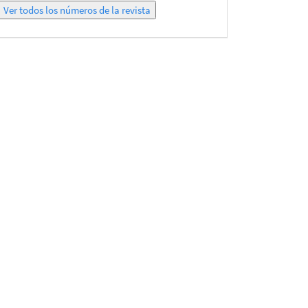
Ver
todos
los
números