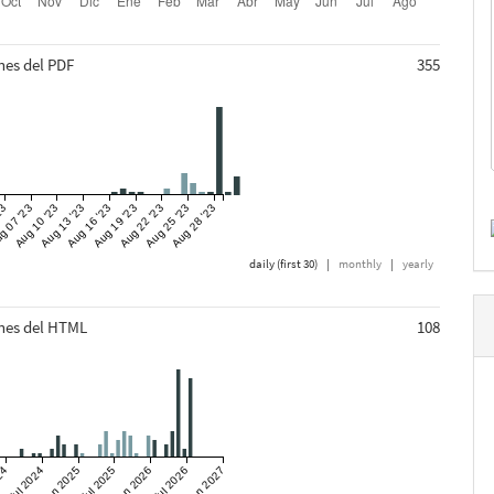
nes del PDF
355
23
g 07 '23
Aug 10 '23
Aug 13 '23
Aug 16 '23
Aug 19 '23
Aug 22 '23
Aug 25 '23
Aug 28 '23
daily (first 30)
|
monthly
|
yearly
ones del HTML
108
24
Jul 2024
Jan 2025
Jul 2025
Jan 2026
Jul 2026
Jan 2027