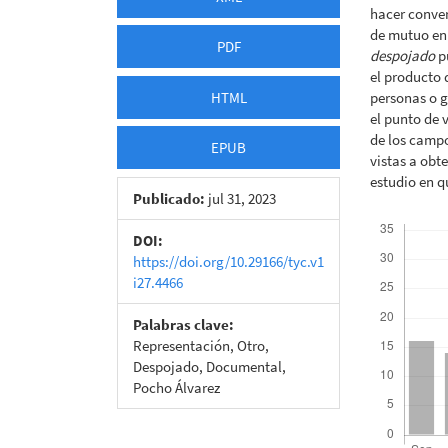
hacer conve
de mutuo enr
PDF
despojado
p
el producto 
HTML
personas o g
el punto de 
de los campo
EPUB
vistas a obt
estudio en q
Publicado:
jul 31, 2023
Descargas
DOI:
https://doi.org/10.29166/tyc.v1
i27.4466
Palabras clave:
Representación, Otro,
Despojado, Documental,
Pocho Álvarez