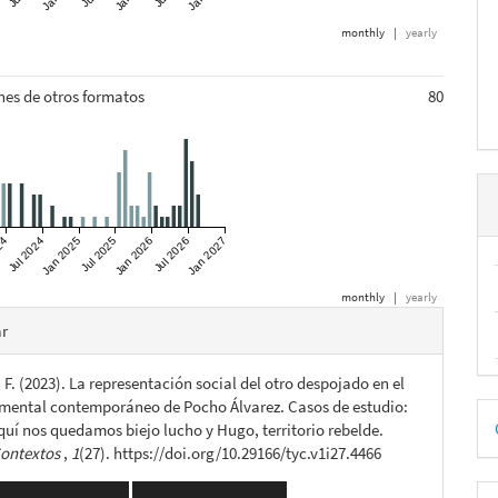
monthly
|
yearly
nes de otros formatos
80
24
Jul 2024
Jan 2025
Jul 2025
Jan 2026
Jul 2026
Jan 2027
monthly
|
yearly
es
ar
F. (2023). La representación social del otro despojado en el
lo
mental contemporáneo de Pocho Álvarez. Casos de estudio:
D
quí nos quedamos biejo lucho y Hugo, territorio rebelde.
p
Contextos
,
1
(27). https://doi.org/10.29166/tyc.v1i27.4466