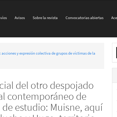
víos
Avisos
Sobre la revista
Convocatorias abiertas
Ace
E
: acciones y expresión colectiva de grupos de víctimas de la
u
a
cial del otro despojado
al contemporáneo de
 de estudio: Muisne, aquí