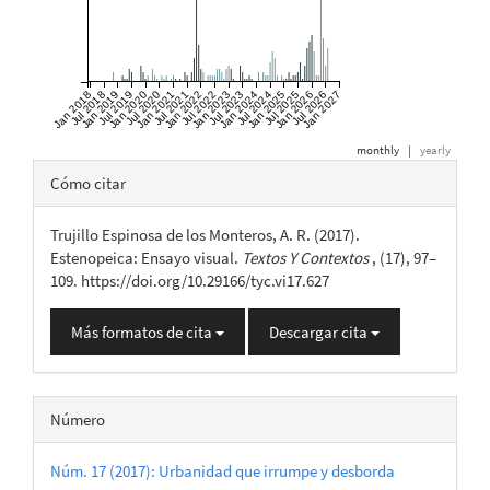
Jan 2018
Jul 2018
Jan 2019
Jul 2019
Jan 2020
Jul 2020
Jan 2021
Jul 2021
Jan 2022
Jul 2022
Jan 2023
Jul 2023
Jan 2024
Jul 2024
Jan 2025
Jul 2025
Jan 2026
Jul 2026
Jan 2027
monthly
|
yearly
Detalles
Cómo citar
del
Trujillo Espinosa de los Monteros, A. R. (2017).
artículo
Estenopeica: Ensayo visual.
Textos Y Contextos
, (17), 97–
109. https://doi.org/10.29166/tyc.vi17.627
Más formatos de cita
Descargar cita
Número
Núm. 17 (2017): Urbanidad que irrumpe y desborda