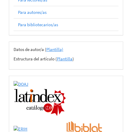
Para autores/as
Para bibliotecarios/as
Archivos
Datos de autor/a (
Plantilla)
del
Estructura del artículo (
Plantilla
)
envío
certificado
de
adhesión