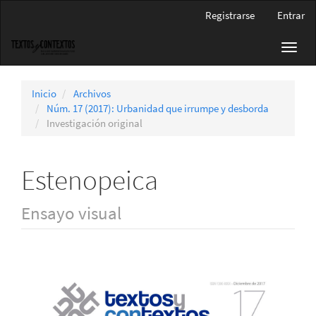
Navegación
Registrarse
Entrar
principal
Contenido
Toggl
principal
navig
Barra
lateral
Inicio
Archivos
Núm. 17 (2017): Urbanidad que irrumpe y desborda
Investigación original
Estenopeica
Ensayo visual
Barra
lateral
del