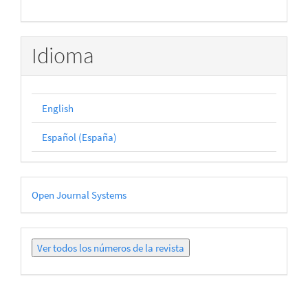
Idioma
English
Español (España)
Desarrollado
Open Journal Systems
por
Ver
todos
los