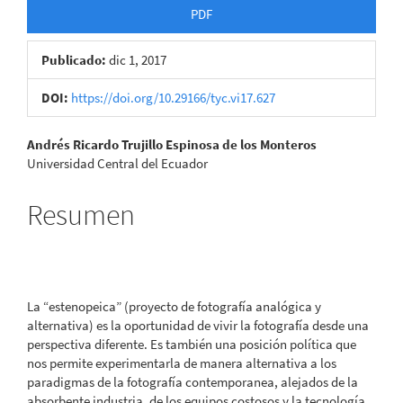
PDF
Publicado:
dic 1, 2017
DOI:
https://doi.org/10.29166/tyc.vi17.627
Contenido
Andrés Ricardo Trujillo Espinosa de los Monteros
Universidad Central del Ecuador
principal
del
Resumen
artículo
La “estenopeica” (proyecto de fotografía analógica y
alternativa) es la oportunidad de vivir la fotografía desde una
perspectiva diferente. Es también una posición política que
nos permite experimentarla de manera alternativa a los
paradigmas de la fotografía contemporanea, alejados de la
absorbente industria, de los equipos costosos y la tecnología