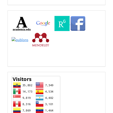
Buscadores
Bases
de
Datos
estadisticas