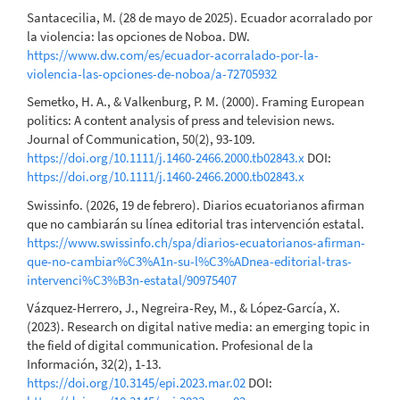
Santacecilia, M. (28 de mayo de 2025). Ecuador acorralado por
la violencia: las opciones de Noboa. DW.
https://www.dw.com/es/ecuador-acorralado-por-la-
violencia-las-opciones-de-noboa/a-72705932
Semetko, H. A., & Valkenburg, P. M. (2000). Framing European
politics: A content analysis of press and television news.
Journal of Communication, 50(2), 93-109.
https://doi.org/10.1111/j.1460-2466.2000.tb02843.x
DOI:
https://doi.org/10.1111/j.1460-2466.2000.tb02843.x
Swissinfo. (2026, 19 de febrero). Diarios ecuatorianos afirman
que no cambiarán su línea editorial tras intervención estatal.
https://www.swissinfo.ch/spa/diarios-ecuatorianos-afirman-
que-no-cambiar%C3%A1n-su-l%C3%ADnea-editorial-tras-
intervenci%C3%B3n-estatal/90975407
Vázquez-Herrero, J., Negreira-Rey, M., & López-García, X.
(2023). Research on digital native media: an emerging topic in
the field of digital communication. Profesional de la
Información, 32(2), 1-13.
https://doi.org/10.3145/epi.2023.mar.02
DOI: