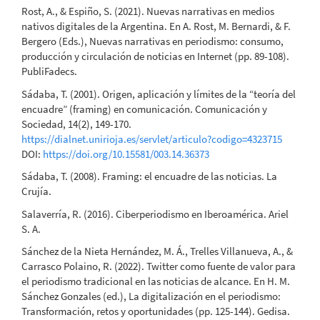
Rost, A., & Espiño, S. (2021). Nuevas narrativas en medios
nativos digitales de la Argentina. En A. Rost, M. Bernardi, & F.
Bergero (Eds.), Nuevas narrativas en periodismo: consumo,
producción y circulación de noticias en Internet (pp. 89-108).
PubliFadecs.
Sádaba, T. (2001). Origen, aplicación y límites de la “teoría del
encuadre” (framing) en comunicación. Comunicación y
Sociedad, 14(2), 149-170.
https://dialnet.unirioja.es/servlet/articulo?codigo=4323715
DOI:
https://doi.org/10.15581/003.14.36373
Sádaba, T. (2008). Framing: el encuadre de las noticias. La
Crujía.
Salaverría, R. (2016). Ciberperiodismo en Iberoamérica. Ariel
S. A.
Sánchez de la Nieta Hernández, M. Á., Trelles Villanueva, A., &
Carrasco Polaino, R. (2022). Twitter como fuente de valor para
el periodismo tradicional en las noticias de alcance. En H. M.
Sánchez Gonzales (ed.), La digitalización en el periodismo:
Transformación, retos y oportunidades (pp. 125-144). Gedisa.