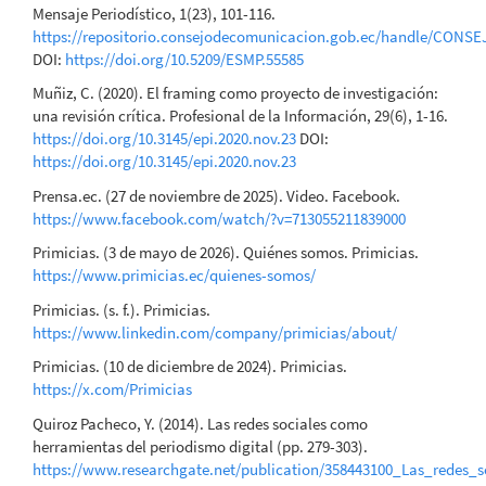
Mensaje Periodístico, 1(23), 101-116.
https://repositorio.consejodecomunicacion.gob.ec/handle/CONS
DOI:
https://doi.org/10.5209/ESMP.55585
Muñiz, C. (2020). El framing como proyecto de investigación:
una revisión crítica. Profesional de la Información, 29(6), 1-16.
https://doi.org/10.3145/epi.2020.nov.23
DOI:
https://doi.org/10.3145/epi.2020.nov.23
Prensa.ec. (27 de noviembre de 2025). Video. Facebook.
https://www.facebook.com/watch/?v=713055211839000
Primicias. (3 de mayo de 2026). Quiénes somos. Primicias.
https://www.primicias.ec/quienes-somos/
Primicias. (s. f.). Primicias.
https://www.linkedin.com/company/primicias/about/
Primicias. (10 de diciembre de 2024). Primicias.
https://x.com/Primicias
Quiroz Pacheco, Y. (2014). Las redes sociales como
herramientas del periodismo digital (pp. 279-303).
https://www.researchgate.net/publication/358443100_Las_redes_