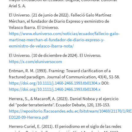
Ariel S. A.
El Universo. (21 de junio de 2022). Falleció Galo Martínez
Mérchan, el fundador de Diario Expreso y exministro de
Velasco Ibarra. El Universo.
https://www.eluniverso.com/noticias/ecuador/fallecio-galo-
martinez-merchan-el-fundador-de-diario-expreso-y-
exministro-de-velasco-ibarra-nota/
El Universo. (10 de diciembre de 2024). El Universo.
https://x.com/eluniversocom
Entman, R. M. (1993). Framing: Toward clarification of a
fractured paradigm. Journal of Communication, 43(4), 51-58.
https://doi.org/10.1111/j.1460-2466.1993.tb01304.x
DOI:
https://doi.org/10.1111/j.1460-2466.1993.tb01304.x
Herrera, S., & Macaroff, A. (2023). Daniel Noboa y el ejercicio
del “poder terrateniente”. Ecuador Debate, 120, 135-153.
https://repositorio.flacsoandes.edu.ec/bitstream/10469/21170/1/R
ED120-09-Herrera.pdf
Herrero-Curiel, E. (2011). El periodismo en el siglo de las redes