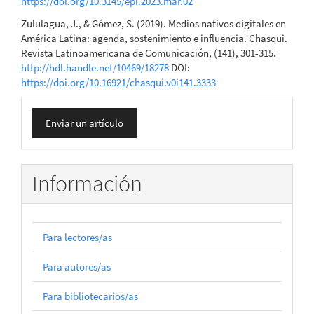
https://doi.org/10.3145/epi.2023.mar.02
Zululagua, J., & Gómez, S. (2019). Medios nativos digitales en
América Latina: agenda, sostenimiento e influencia. Chasqui.
Revista Latinoamericana de Comunicación, (141), 301-315.
http://hdl.handle.net/10469/18278
DOI:
https://doi.org/10.16921/chasqui.v0i141.3333
Enviar
Enviar un artículo
un
artículo
Información
Para lectores/as
Para autores/as
Para bibliotecarios/as