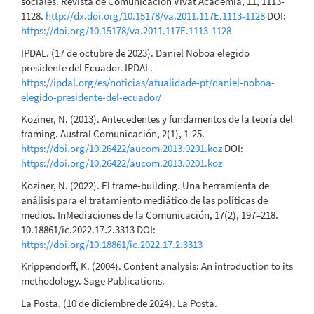
sociales. Revista de Comunicación Vivat Academia, 11, 1113-
1128.
http://dx.doi.org/10.15178/va.2011.117E.1113-1128
DOI:
https://doi.org/10.15178/va.2011.117E.1113-1128
IPDAL. (17 de octubre de 2023). Daniel Noboa elegido
presidente del Ecuador. IPDAL.
https://ipdal.org/es/noticias/atualidade-pt/daniel-noboa-
elegido-presidente-del-ecuador/
Koziner, N. (2013). Antecedentes y fundamentos de la teoría del
framing. Austral Comunicación, 2(1), 1-25.
https://doi.org/10.26422/aucom.2013.0201.koz
DOI:
https://doi.org/10.26422/aucom.2013.0201.koz
Koziner, N. (2022). El frame-building. Una herramienta de
análisis para el tratamiento mediático de las políticas de
medios. InMediaciones de la Comunicación, 17(2), 197–218.
10.18861/ic.2022.17.2.3313 DOI:
https://doi.org/10.18861/ic.2022.17.2.3313
Krippendorff, K. (2004). Content analysis: An introduction to its
methodology. Sage Publications.
La Posta. (10 de diciembre de 2024). La Posta.