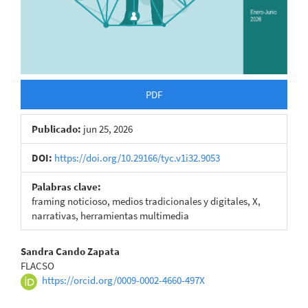
PDF
Publicado:
jun 25, 2026
DOI:
https://doi.org/10.29166/tyc.v1i32.9053
Palabras clave:
framing noticioso, medios tradicionales y digitales, X,
narrativas, herramientas multimedia
Contenido
Sandra Cando Zapata
FLACSO
principal
https://orcid.org/0009-0002-4660-497X
del