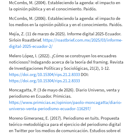
McCombs, M. (2004). Estableciendo la agenda: el impacto en
la opinión pública y en el conocimiento. Paidós.
McCombs, M. (2006). Estableciendo la agenda: el impacto de
los medios en la opinión pública y en el conocimiento. Paidós.
Mejía, Z. (11 de marzo de 2025). Informe digital 2025-Ecuador.
Sirloin Roastbrief.
https://roastbrief.com.mx/2025/03/informe-
digital-2025-ecuador-2/
Melero López, I. (2022). ¿Cómo se construyen los encuadres
noticiosos? Indagando acerca de la teoría del framing. Revista
de Investigaciones Políticas y Sociológicas, 21(2), 1-12.
https://doi.org/10.15304/rips.21.2.8333
DOI:
https://doi.org/10.15304/rips.21.2.8333
Moncagatta, P. (3 de mayo de 2026). Diario Universo, venta y
periodismo en Ecuador. Primicias.
https://www.primicias.ec/opinion/paolo-moncagatta/diario-
universo-venta-periodismo-ecuador-116297/
Moreno Gimeranez, E. (2017). Periodismo en tuits. Propuesta
teórico-metodológica para el ejercicio del periodismo digital
en Twitter por los medios de comunicación. Estudios sobre el