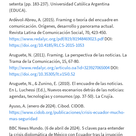
setenta (pp. 183-237). Universidad Católica Argentina
(EDUCA).
Ardèvol-Abreu, A. (2015). Framing o teoría del encuadre en
comunicación. Orígenes, desarrollo y panorama actual.
Revista Latina de Comunicación Social, 70, 423-450.
https://www.redalyc.org/pdf/819/81948469023.pdf
DOI:
https://doi.org/10.4185/RLCS-2015-1053
Aruguete, N. (2011). Framing. La perspectiva de las noticias. La
Trama de la Comunicación, 15, 67-80.
http://www.redalyc.org/articulo.oa?id=323927065004
DOI:
https://doi.org/10.35305/lt.v15i0.52
Aruguete, N., & Zunino, E. (2010). El encuadre de las noticias.
En L. Luchessi (Ed.), Nuevos escenarios detrás de las noticias:
agendas, tecnologías y consumos (pp. 37-50). La Crujía.
Ayuso, A. (enero de 2024). Cibod. CIDOB.
https://www.cidob.org/publicaciones/crisis-ecuador-mucho-
mas-seguridad
BBC News Mundo. (6 de abril de 2024). 5 claves para entender
la crisis diplomática de México con Ecuador tras la irrupción