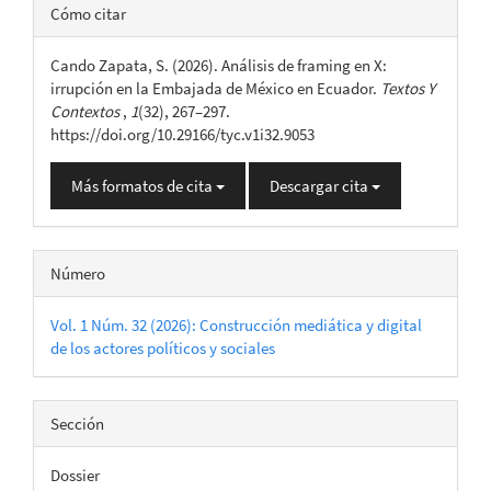
Detalles
Cómo citar
del
Cando Zapata, S. (2026). Análisis de framing en X:
artículo
irrupción en la Embajada de México en Ecuador.
Textos Y
Contextos
,
1
(32), 267–297.
https://doi.org/10.29166/tyc.v1i32.9053
Más formatos de cita
Descargar cita
Número
Vol. 1 Núm. 32 (2026): Construcción mediática y digital
de los actores políticos y sociales
Sección
Dossier