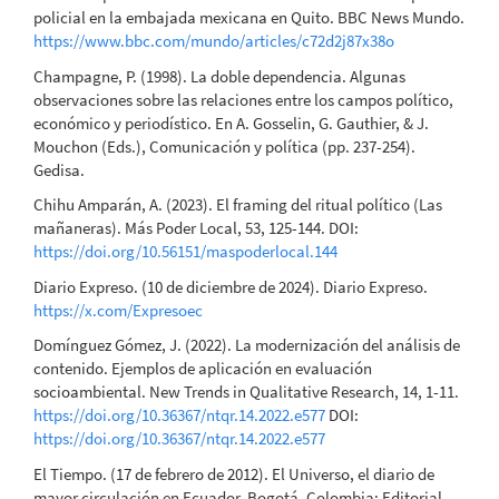
policial en la embajada mexicana en Quito. BBC News Mundo.
https://www.bbc.com/mundo/articles/c72d2j87x38o
Champagne, P. (1998). La doble dependencia. Algunas
observaciones sobre las relaciones entre los campos político,
económico y periodístico. En A. Gosselin, G. Gauthier, & J.
Mouchon (Eds.), Comunicación y política (pp. 237-254).
Gedisa.
Chihu Amparán, A. (2023). El framing del ritual político (Las
mañaneras). Más Poder Local, 53, 125-144. DOI:
https://doi.org/10.56151/maspoderlocal.144
Diario Expreso. (10 de diciembre de 2024). Diario Expreso.
https://x.com/Expresoec
Domínguez Gómez, J. (2022). La modernización del análisis de
contenido. Ejemplos de aplicación en evaluación
socioambiental. New Trends in Qualitative Research, 14, 1-11.
https://doi.org/10.36367/ntqr.14.2022.e577
DOI:
https://doi.org/10.36367/ntqr.14.2022.e577
El Tiempo. (17 de febrero de 2012). El Universo, el diario de
mayor circulación en Ecuador. Bogotá, Colombia: Editorial