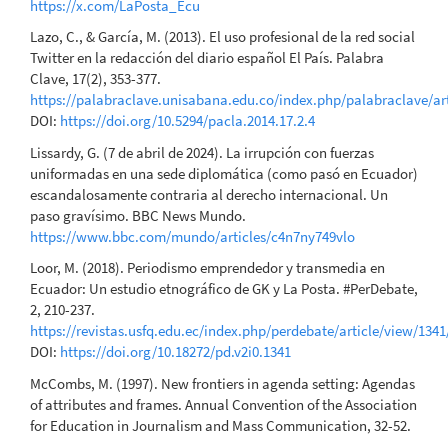
https://x.com/LaPosta_Ecu
Lazo, C., & García, M. (2013). El uso profesional de la red social
Twitter en la redacción del diario español El País. Palabra
Clave, 17(2), 353-377.
https://palabraclave.unisabana.edu.co/index.php/palabraclave/ar
DOI:
https://doi.org/10.5294/pacla.2014.17.2.4
Lissardy, G. (7 de abril de 2024). La irrupción con fuerzas
uniformadas en una sede diplomática (como pasó en Ecuador)
escandalosamente contraria al derecho internacional. Un
paso gravísimo. BBC News Mundo.
https://www.bbc.com/mundo/articles/c4n7ny749vlo
Loor, M. (2018). Periodismo emprendedor y transmedia en
Ecuador: Un estudio etnográfico de GK y La Posta. #PerDebate,
2, 210-237.
https://revistas.usfq.edu.ec/index.php/perdebate/article/view/1341
DOI:
https://doi.org/10.18272/pd.v2i0.1341
McCombs, M. (1997). New frontiers in agenda setting: Agendas
of attributes and frames. Annual Convention of the Association
for Education in Journalism and Mass Communication, 32-52.