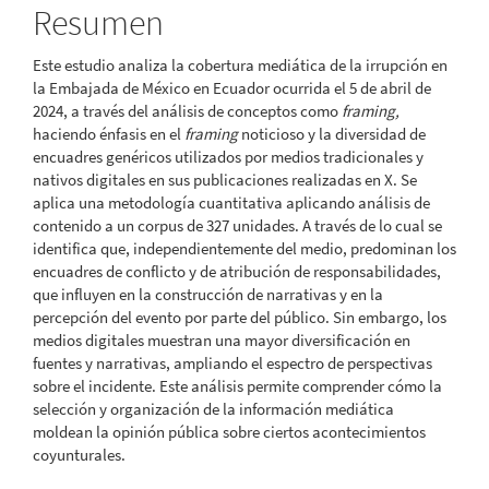
Resumen
artículo
Este estudio analiza la cobertura mediática de la irrupción en
la Embajada de México en Ecuador ocurrida el 5 de abril de
2024, a través del análisis de conceptos como
framing,
haciendo énfasis en el
framing
noticioso y la diversidad de
encuadres genéricos utilizados por medios tradicionales y
nativos digitales en sus publicaciones realizadas en X. Se
aplica una metodología cuantitativa aplicando análisis de
contenido a un corpus de 327 unidades. A través de lo cual se
identifica que, independientemente del medio, predominan los
encuadres de conflicto y de atribución de responsabilidades,
que influyen en la construcción de narrativas y en la
percepción del evento por parte del público. Sin embargo, los
medios digitales muestran una mayor diversificación en
fuentes y narrativas, ampliando el espectro de perspectivas
sobre el incidente. Este análisis permite comprender cómo la
selección y organización de la información mediática
moldean la opinión pública sobre ciertos acontecimientos
coyunturales.