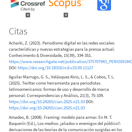
0
0
Citas
Acharki, Z. (2023). Periodismo digital en las redes sociales:
características y nuevas estrategias para la prensa actual.
Conhecimento & Diversidade, 15(39), 334-351.
https://www.researchgate.net/publication/375707943_PERI
DOI:
https://doi.org/10.18316/rcd.v15i39.11127
Aguilar Marrugo, G. S., Velásquez Alvis, L. S., & Cobos, T. L.
(2025). Twitter como herramienta para periodistas
latinoamericanos: formas de uso y desarrollo de marca
personal. Correspondencias y Análisis, 21(3), 75-109.
https://doi.org/10.24265/cian.2025.n21.03
DOI:
https://doi.org/10.24265/cian.2025.n21.03
Amadeo, B. (2008). Framing: modelo para armar. En M. T.
Baquerín (Ed.), Los medios: ¿aliados o enemigos del público?:
derivaciones de las teorías de la comunicación surgidas en los