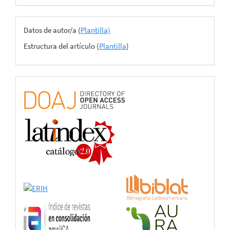
Archivos
Datos de autor/a (
Plantilla)
del
Estructura del artículo (
Plantilla
)
envío
certificado
de
adhesión