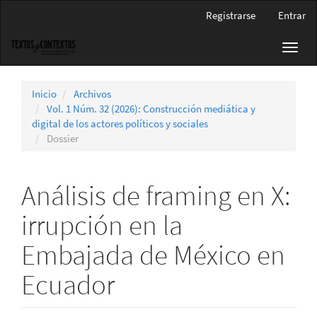
Navegación
Registrarse
Entrar
principal
Contenido
Toggl
principal
navig
Barra
lateral
Inicio
Archivos
Vol. 1 Núm. 32 (2026): Construcción mediática y
digital de los actores políticos y sociales
Dossier
Análisis de framing en X:
irrupción en la
Embajada de México en
Ecuador