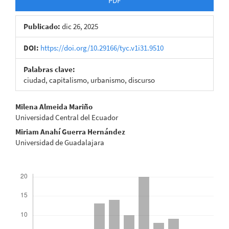
PDF
Publicado:
dic 26, 2025
DOI:
https://doi.org/10.29166/tyc.v1i31.9510
Palabras clave:
ciudad, capitalismo, urbanismo, discurso
Contenido
Milena Almeida Mariño
Universidad Central del Ecuador
principal
Miriam Anahí Guerra Hernández
del
Universidad de Guadalajara
artículo
Descargas