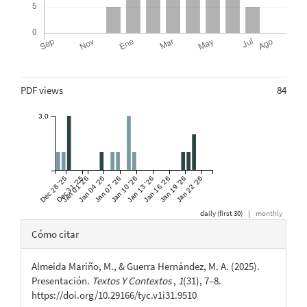
Métricas
PDF views
84
3.0
Dec 28 '25
Dec 31 '25
Jan 01 '26
Jan 04 '26
Jan 07 '26
Jan 10 '26
Jan 13 '26
Jan 16 '26
Jan 19 '26
Jan 22 '26
daily (first 30)
|
monthly
Detalles
Cómo citar
del
Almeida Mariño, M., & Guerra Hernández, M. A. (2025).
artículo
Presentación.
Textos Y Contextos
,
1
(31), 7–8.
https://doi.org/10.29166/tyc.v1i31.9510