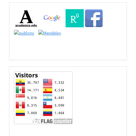
Buscadores
Bases
de
Datos
estadisticas