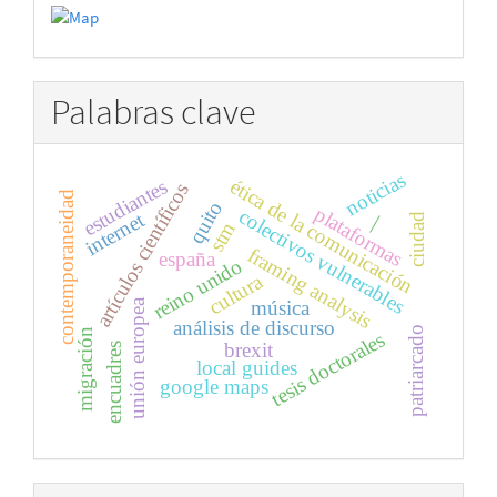
Palabras clave
noticias
estudiantes
ética de la comunicación
artículos científicos
contemporaneidad
quito
plataformas
colectivos vulnerables
internet
ciudad
|
stm
framing analysis
españa
reino unido
cultura
música
unión europea
análisis de discurso
patriarcado
migración
tesis doctorales
brexit
encuadres
local guides
google maps