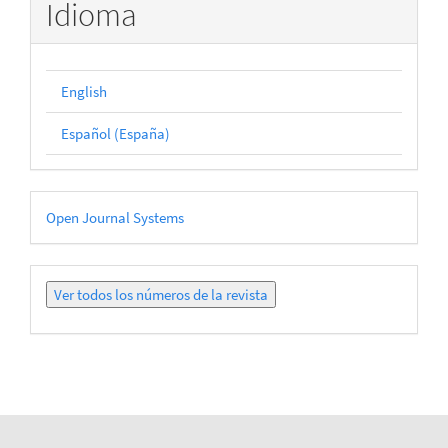
Idioma
English
Español (España)
Desarrollado
Open Journal Systems
por
Ver
todos
los
números