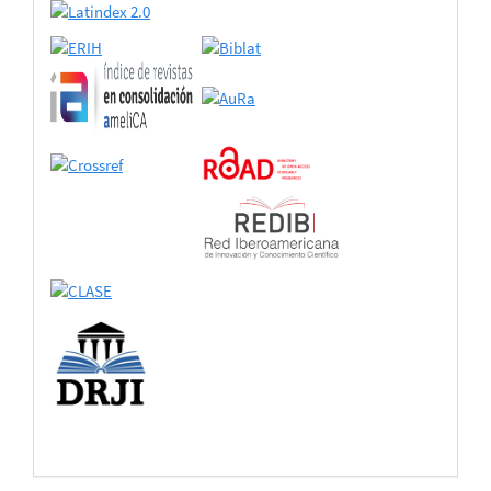
de
adhesión