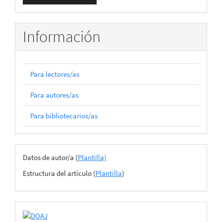
un
artículo
Información
Para lectores/as
Para autores/as
Para bibliotecarios/as
Archivos
Datos de autor/a (
Plantilla)
del
Estructura del artículo (
Plantilla
)
envío
certificado