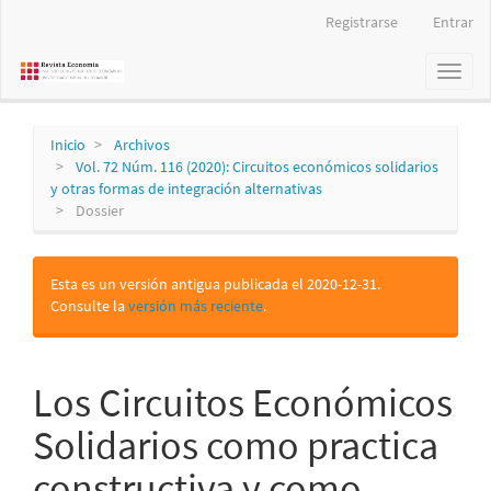
Navegación
Registrarse
Entrar
principal
Contenido
Toggl
principal
naviga
Barra
lateral
Inicio
Archivos
Vol. 72 Núm. 116 (2020): Circuitos económicos solidarios
y otras formas de integración alternativas
Dossier
Esta es un versión antigua publicada el 2020-12-31.
Consulte la
versión más reciente
.
Los Circuitos Económicos
Solidarios como practica
constructiva y como