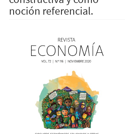
noción referencial.
Barra
lateral
del
artículo