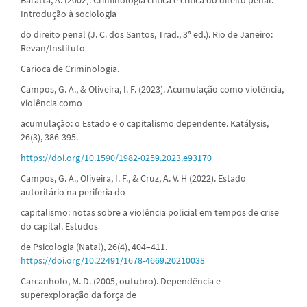
Introdução à sociologia
do direito penal (J. C. dos Santos, Trad., 3ª ed.). Rio de Janeiro:
Revan/Instituto
Carioca de Criminologia.
Campos, G. A., & Oliveira, I. F. (2023). Acumulação como violência,
violência como
acumulação: o Estado e o capitalismo dependente. Katálysis,
26(3), 386-395.
https://doi.org/10.1590/1982-0259.2023.e93170
Campos, G. A., Oliveira, I. F., & Cruz, A. V. H (2022). Estado
autoritário na periferia do
capitalismo: notas sobre a violência policial em tempos de crise
do capital. Estudos
de Psicologia (Natal), 26(4), 404–411.
https://doi.org/10.22491/1678-4669.20210038
Carcanholo, M. D. (2005, outubro). Dependência e
superexploração da força de