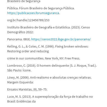
Brasileiro de Segurança
Pública. Fórum Brasileiro de Segurança Pública.
https://publicacoes.forumseguranca
.
org.br/handle/123456789/253
Instituto Brasileiro de Geografia e Estatística. (2023). Censo
Demográfico 2022:
Panorama. IBGE.
https://censo2022.ibge.gov.br/panorama/
Kelling, G. L., & Coles, C. M. (1996). Fixing broken windows:
Restoring order and reducing
crime in our communities. New York, NY: Free Press.
Lombroso, C. (2016). O homem delinquente (S. J. Roque, Trad.).
São Paulo: Ícone.
Löwy, M. (2006). Anti-realismo e absolutas crenças relativas.
Margem Esquerda:
Ensaios Marxistas, (8), 59–75.
Luce, M. S. (2013). A superexploração da força de trabalho no
Brasil: Evidências da