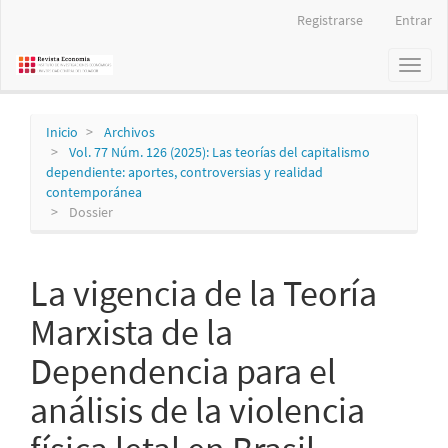
Navegación
Registrarse
Entrar
principal
Contenido
Toggl
principal
naviga
Barra
lateral
Inicio
Archivos
Vol. 77 Núm. 126 (2025): Las teorías del capitalismo
dependiente: aportes, controversias y realidad
contemporánea
Dossier
La vigencia de la Teoría
Marxista de la
Dependencia para el
análisis de la violencia