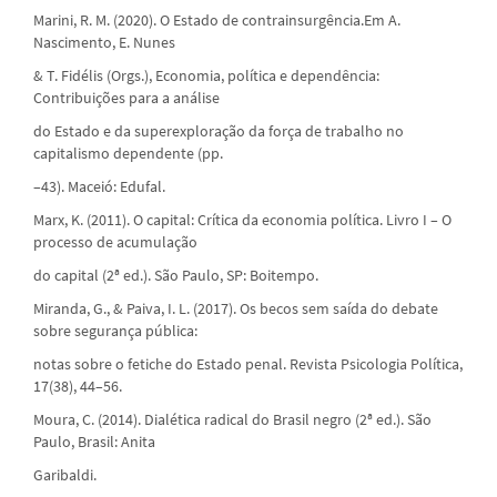
Marini, R. M. (2020). O Estado de contrainsurgência.Em A.
Nascimento, E. Nunes
& T. Fidélis (Orgs.), Economia, política e dependência:
Contribuições para a análise
do Estado e da superexploração da força de trabalho no
capitalismo dependente (pp.
–43). Maceió: Edufal.
Marx, K. (2011). O capital: Crítica da economia política. Livro I – O
processo de acumulação
do capital (2ª ed.). São Paulo, SP: Boitempo.
Miranda, G., & Paiva, I. L. (2017). Os becos sem saída do debate
sobre segurança pública:
notas sobre o fetiche do Estado penal. Revista Psicologia Política,
17(38), 44–56.
Moura, C. (2014). Dialética radical do Brasil negro (2ª ed.). São
Paulo, Brasil: Anita
Garibaldi.