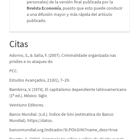
personales) de la versión final publicada por la
Revista Economía
, puesto que esto puede conducir
a una difusión mayor y más rápida del artículo
publicado.
Citas
Adorno, S., & Salla, F. (2007). Criminalidade organizada nas
prisões e os ataques do
PCC.
Estudos Avançados, 21(61), 7–29.
Bambirra, V. (1974). El capitalismo dependiente latinoamericano
(1ª ed.). México: Siglo
Veintiuno Editores.
Banco Mundial. (s.d.). Índice de Gini (estimativa do Banco
Mundial). https://datos.
bancomundial.org/indicador/SI.POV.GINI?name_desc=true
Baratta, A. (2002). Criminologia crítica e crítica do direito penal: