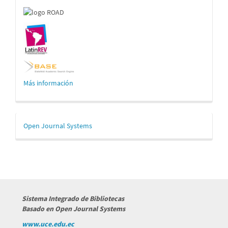
Más información
Desarrollado
Open Journal Systems
por
Sistema Integrado de Bibliotecas
Basado en Open Journal Systems
www.uce.edu.ec