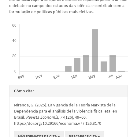
o debate no campo dos estudos da violência e contribuir com a
formulação de políticas públicas mais efetivas.
Descargas
Detalles
Cómo citar
del
Miranda, G. (2025). La vigencia de la Teoría Marxista de la
artículo
Dependencia para el análisis de la violencia física letal en
Brasil.
Revista Economía
,
77
(126), 49–60.
https://doi.org/10.29166/economa.v77i126.8170
MÁS FORMATOS DE CITA
DESCARGAR CITA