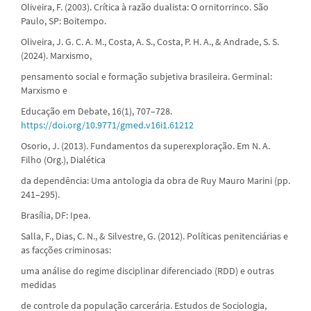
Oliveira, F. (2003). Crítica à razão dualista: O ornitorrinco. São
Paulo, SP: Boitempo.
Oliveira, J. G. C. A. M., Costa, A. S., Costa, P. H. A., & Andrade, S. S.
(2024). Marxismo,
pensamento social e formação subjetiva brasileira. Germinal:
Marxismo e
Educação em Debate, 16(1), 707–728.
https://doi.org/10.9771/gmed.v16i1.61212
Osorio, J. (2013). Fundamentos da superexploração. Em N. A.
Filho (Org.), Dialética
da dependência: Uma antologia da obra de Ruy Mauro Marini (pp.
241–295).
Brasília, DF: Ipea.
Salla, F., Dias, C. N., & Silvestre, G. (2012). Políticas penitenciárias e
as facções criminosas:
uma análise do regime disciplinar diferenciado (RDD) e outras
medidas
de controle da população carcerária. Estudos de Sociologia,