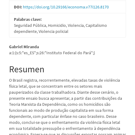
DOI:
https://doi.org/10.29166/economa.v77i126.8170
Palabras clave:
Seguridad Pública, Homicidio, Violencia, Capitalismo
dependiente, Violencia policial
Contenido
Gabriel Miranda
a:1:{s:5:"es_ES";s:26:"Instituto Federal do Pará";}
principal
del
Resumen
artículo
O Brasil registra, recorrentemente, elevadas taxas de violência
física letal, que se concentram entre os setores mais
pauperizados da classe trabalhadora. Diante desse cenário, o
presente ensaio busca apresentar, a partir das contribuições da
Teoria Marxista da Dependência, como os homicídios são
funcionais ao modo de produção capitalista em sua forma
dependente, com particular ênfase no caso brasileiro. Desse
modo, conclui-se que o enfrentamento da violência física letal
em sua totalidade pressupõe o enfrentamento à dependência
econômica. Espera-se que as discussões expostas possam animar