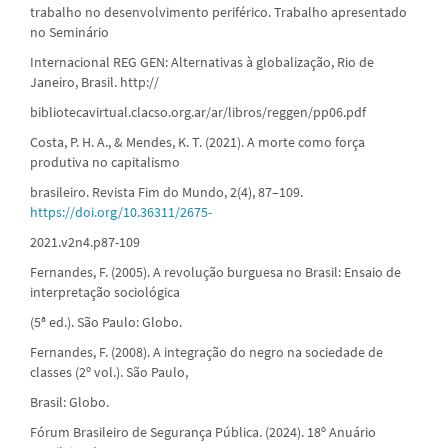
trabalho no desenvolvimento periférico. Trabalho apresentado
no Seminário
Internacional REG GEN: Alternativas à globalização, Rio de
Janeiro, Brasil. http://
bibliotecavirtual.clacso.org.ar/ar/libros/reggen/pp06.pdf
Costa, P. H. A., & Mendes, K. T. (2021). A morte como força
produtiva no capitalismo
brasileiro. Revista Fim do Mundo, 2(4), 87–109.
https://doi.org/10.36311/2675-
2021.v2n4.p87-109
Fernandes, F. (2005). A revolução burguesa no Brasil: Ensaio de
interpretação sociológica
(5ª ed.). São Paulo: Globo.
Fernandes, F. (2008). A integração do negro na sociedade de
classes (2º vol.). São Paulo,
Brasil: Globo.
Fórum Brasileiro de Segurança Pública. (2024). 18º Anuário