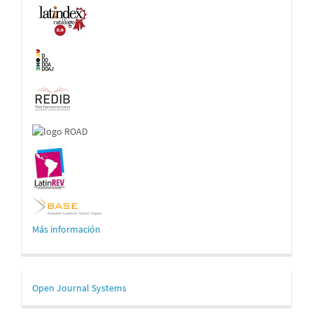
Indexaciones
Más información
Desarrollado
Open Journal Systems
por