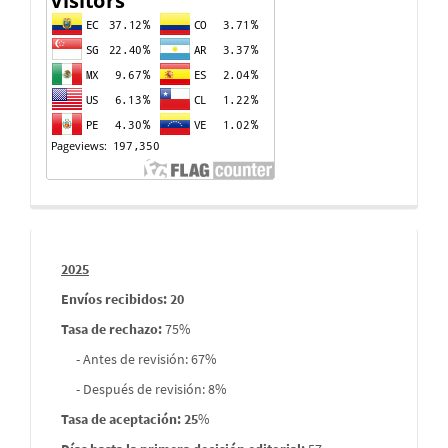
de
visitas
Informes
2025
envios
Envíos recibidos: 20
Tasa de rechazo
:
75%
- Antes de revisión: 67%
- Después de revisión: 8%
Tasa de aceptación: 25
%