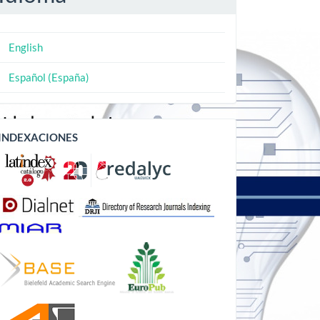
English
Español (España)
Indexaciones
INDEXACIONES