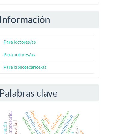
Información
Para lectores/as
Para autores/as
Para bibliotecarios/as
Palabras clave
desarrollo sostenible
fibras sintéticas
tracción indirecta
aislación
suelos reforzados
agua
sostenibilidad
sistema dual
maqueta