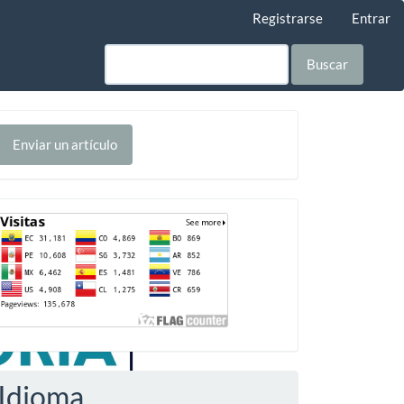
Registrarse
Entrar
Buscar
nviar
Enviar un artículo
n
rtículo
Contador
Idioma