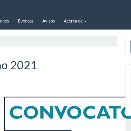
iones
Eventos
Avisos
Acerca de
E
u
a
año 2021