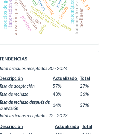
innovación empresarial
aireación por gravedad
modelos de gestión
tratamiento de aguas
web 3.0
matemáticas
medio ambiente
transferencia de gases
sismos
no-linear
cement mortars
pórticos
fao
daño
ACTIVIDAD
TENDENCIAS
EDITORIAL
Total artículos receptados 30 - 2024
Descripción
Actualizado
Total
Tasa de aceptación
57%
27%
Tasa de rechazo
43%
36%
Tasa de rechazo después de
14%
37%
la revisión
Total artículos receptados 22 - 2023
Descripción
Actualizado
Total