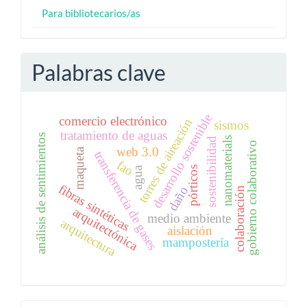
Para bibliotecarios/as
Palabras clave
desarrollo sostenible
comercio electrónico
torres de aireación
sismos
tratamiento de aguas
análisis de sentimientos
nanomaterials
sostenibilidad
gobierno colaborativo
web 3.0
maqueta
transferencia de gases
fao
agua
pórticos
fibras sintéticas
daño
colaboración
arquitectónica
medio ambiente
arquitectura
aislación
mampostería