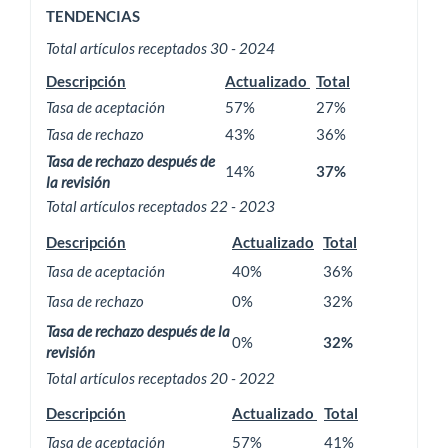
ACTIVIDAD
TENDENCIAS
EDITORIAL
Total artículos receptados 30 - 2024
Descripción
Actualizado
Total
Tasa de aceptación
57%
27%
Tasa de rechazo
43%
36%
Tasa de rechazo después de
14%
37%
la revisión
Total artículos receptados 22 - 2023
Descripción
Actualizado
Total
Tasa de aceptación
40%
36%
Tasa de rechazo
0%
32%
Tasa de rechazo después de la
0%
32%
revisión
Total artículos receptados 20 - 2022
Descripción
Actualizado
Total
Tasa de aceptación
57%
41%