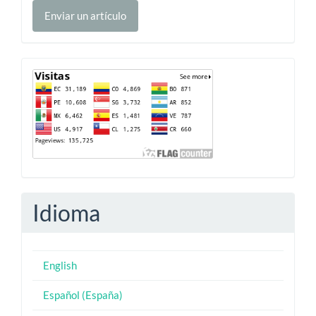
Enviar
Enviar un artículo
un
artículo
Contador
Idioma
English
Español (España)