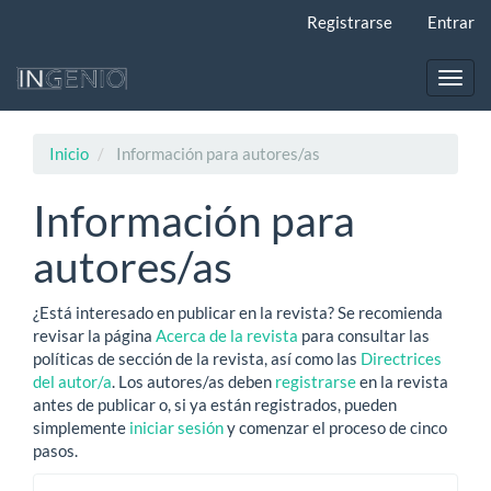
Navegación
Registrarse
Entrar
principal
Contenido
principal
Toggl
Barra
navig
lateral
Inicio
Información para autores/as
Información para
autores/as
¿Está interesado en publicar en la revista? Se recomienda
revisar la página
Acerca de la revista
para consultar las
políticas de sección de la revista, así como las
Directrices
del autor/a
. Los autores/as deben
registrarse
en la revista
antes de publicar o, si ya están registrados, pueden
simplemente
iniciar sesión
y comenzar el proceso de cinco
pasos.