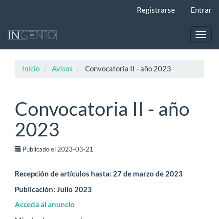
Navegación
Registrarse
Entrar
principal
Contenido
principal
Toggl
Barra
navig
lateral
Inicio
Avisos
Convocatoria II - año 2023
Convocatoria II - año
2023
Publicado el 2023-03-21
Recepción de artículos hasta: 27 de marzo de 2023
Publicación: Julio 2023
Acceda al anuncio