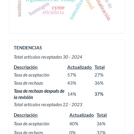
automatización
sustitución
arconel
nanosílice
hormigón
cyme
eficiencia
ACTIVIDAD
TENDENCIAS
EDITORIAL
Total artículos receptados 30 - 2024
Descripción
Actualizado
Total
Tasa de aceptación
57%
27%
Tasa de rechazo
43%
36%
Tasa de rechazo después de
14%
37%
la revisión
Total artículos receptados 22 - 2023
Descripción
Actualizado
Total
Tasa de aceptación
40%
36%
Tasa de rechazo
0%
32%