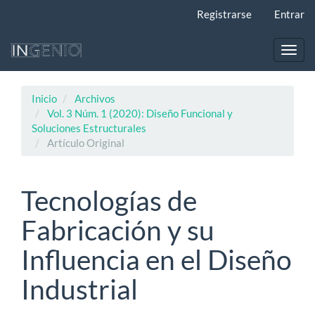
Navegación
Registrarse
Entrar
principal
Contenido
principal
Toggl
Barra
navig
lateral
Inicio
Archivos
Vol. 3 Núm. 1 (2020): Diseño Funcional y
Soluciones Estructurales
Artículo Original
Tecnologías de
Fabricación y su
Influencia en el Diseño
Industrial