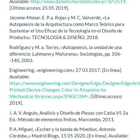
Available:
http://www.danielschavelzon.com.ar/?p=2519
.
[Último acceso: 25 05 2019].
Jácome-Monar, E. P. a. Rojas y M. C. Valverde, «La
Autopoiesis de la Arquitectura como Marco Teórico para
Sustentar el Uso Eficaz de la Tecnología en el Diseño de
Producto,» TECNOLOGÍA & DISEÑO, 2018.
RodrÍguez y M. a. Torres, «Autopoiesis, la unidad de una
diferencia: Luhmann y Maturana,» Sociologías, pp. 106-
-140, 2003.
Engineering, «engineering.com,» 27 03 2017. [En línea].
Available:
https://www.engineering.com/DesignerEdge/DesignerEdgeArti
Printed-Device-Changes-Color-in-Response-to-
Mechanical-Stresses.aspx?ENGCOM=
. [Último acceso:
2019].
J. A. V. Angulo, Análisis y Diseño de Piezas con Catia V5 2a
Ed.: Método de elementos finitos, Marcombo, 2011.
P. A. Miguel, «Escher y la banda de Moebius. Antonio
Córdoba.,» Madrid Blogs, 15 05 2020. [En línea]. Available: