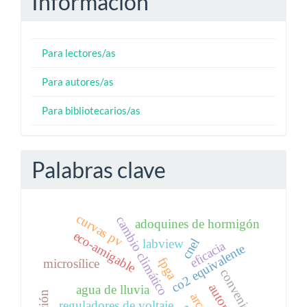
Información
Para lectores/as
Para autores/as
Para bibliotecarios/as
Palabras clave
curvas pv
cambio climático
adoquines de hormigón
eco-amigable
cnel
labview
eficacia
co2 equivalente
fpga
microsílice
convenio tir
agua de lluvia
reguladores de voltaje