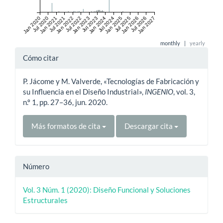
Jan 2020
Jul 2020
Jan 2021
Jul 2021
Jan 2022
Jul 2022
Jan 2023
Jul 2023
Jan 2024
Jul 2024
Jan 2025
Jul 2025
Jan 2026
Jul 2026
Jan 2027
monthly
|
yearly
Detalles
Cómo citar
del
P. Jácome y M. Valverde, «Tecnologías de Fabricación y
artículo
su Influencia en el Diseño Industrial»,
INGENIO
, vol. 3,
n.º 1, pp. 27–36, jun. 2020.
Más formatos de cita
Descargar cita
Número
Vol. 3 Núm. 1 (2020): Diseño Funcional y Soluciones
Estructurales