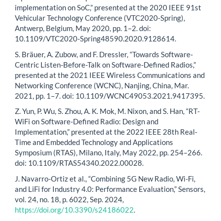
implementation on SoC,” presented at the 2020 IEEE 91st
Vehicular Technology Conference (VTC2020-Spring),
Antwerp, Belgium, May 2020, pp. 1–2. doi:
10.1109/VTC2020-Spring48590.2020.9128614.
S. Bräuer, A. Zubow, and F. Dressler, “Towards Software-
Centric Listen-Before-Talk on Software-Defined Radios,”
presented at the 2021 IEEE Wireless Communications and
Networking Conference (WCNC), Nanjing, China, Mar.
2021, pp. 1–7. doi: 10.1109/WCNC49053.2021.9417395.
Z. Yun, P. Wu, S. Zhou, A. K. Mok, M. Nixon, and S. Han, “RT-
WiFi on Software-Defined Radio: Design and
Implementation,” presented at the 2022 IEEE 28th Real-
Time and Embedded Technology and Applications
Symposium (RTAS), Milano, Italy, May 2022, pp. 254–266.
doi: 10.1109/RTAS54340.2022.00028.
J. Navarro-Ortiz et al., “Combining 5G New Radio, Wi-Fi,
and LiFi for Industry 4.0: Performance Evaluation,” Sensors,
vol. 24, no. 18, p. 6022, Sep. 2024,
https://doi.org/10.3390/s24186022
.