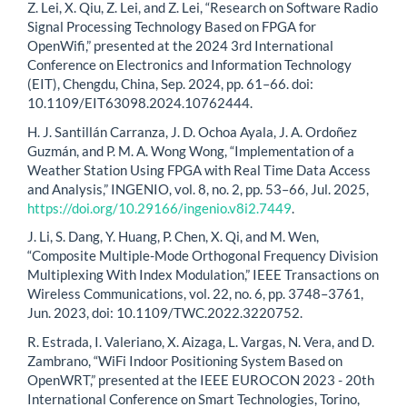
Z. Lei, X. Qiu, Z. Lei, and Z. Lei, “Research on Software Radio
Signal Processing Technology Based on FPGA for
OpenWifi,” presented at the 2024 3rd International
Conference on Electronics and Information Technology
(EIT), Chengdu, China, Sep. 2024, pp. 61–66. doi:
10.1109/EIT63098.2024.10762444.
H. J. Santillán Carranza, J. D. Ochoa Ayala, J. A. Ordoñez
Guzmán, and P. M. A. Wong Wong, “Implementation of a
Weather Station Using FPGA with Real Time Data Access
and Analysis,” INGENIO, vol. 8, no. 2, pp. 53–66, Jul. 2025,
https://doi.org/10.29166/ingenio.v8i2.7449
.
J. Li, S. Dang, Y. Huang, P. Chen, X. Qi, and M. Wen,
“Composite Multiple-Mode Orthogonal Frequency Division
Multiplexing With Index Modulation,” IEEE Transactions on
Wireless Communications, vol. 22, no. 6, pp. 3748–3761,
Jun. 2023, doi: 10.1109/TWC.2022.3220752.
R. Estrada, I. Valeriano, X. Aizaga, L. Vargas, N. Vera, and D.
Zambrano, “WiFi Indoor Positioning System Based on
OpenWRT,” presented at the IEEE EUROCON 2023 - 20th
International Conference on Smart Technologies, Torino,