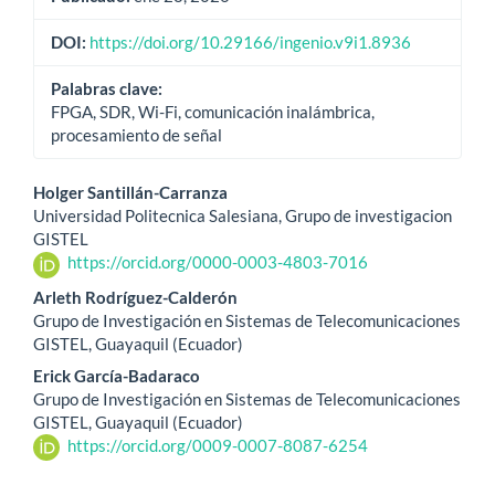
DOI:
https://doi.org/10.29166/ingenio.v9i1.8936
Palabras clave:
FPGA, SDR, Wi-Fi, comunicación inalámbrica,
procesamiento de señal
Contenido
Holger Santillán-Carranza
Universidad Politecnica Salesiana, Grupo de investigacion
principal
GISTEL
https://orcid.org/0000-0003-4803-7016
del
Arleth Rodríguez-Calderón
artículo
Grupo de Investigación en Sistemas de Telecomunicaciones
GISTEL, Guayaquil (Ecuador)
Erick García-Badaraco
Grupo de Investigación en Sistemas de Telecomunicaciones
GISTEL, Guayaquil (Ecuador)
https://orcid.org/0009-0007-8087-6254