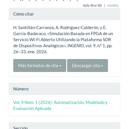
daily (first 30)
|
monthly
Detalles
Cómo citar
del
H. Santillán-Carranza, A. Rodríguez-Calderón, y E.
artículo
García-Badaraco, «Simulación Basada en FPGA de un
Servicio Wi-Fi Abierto Utilizando la Plataforma SDR
de Dispositivos Analógicos»,
INGENIO
, vol. 9, n.º 1, pp.
26–33, ene. 2026.
Más formatos de cita
Descargar cita
Número
Vol. 9 Núm. 1 (2026): Automatización, Modelado y
Evaluación Aplicada
Sección