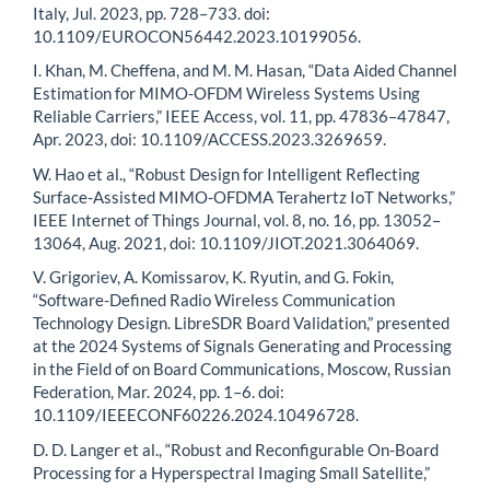
Italy, Jul. 2023, pp. 728–733. doi:
10.1109/EUROCON56442.2023.10199056.
I. Khan, M. Cheffena, and M. M. Hasan, “Data Aided Channel
Estimation for MIMO-OFDM Wireless Systems Using
Reliable Carriers,” IEEE Access, vol. 11, pp. 47836–47847,
Apr. 2023, doi: 10.1109/ACCESS.2023.3269659.
W. Hao et al., “Robust Design for Intelligent Reflecting
Surface-Assisted MIMO-OFDMA Terahertz IoT Networks,”
IEEE Internet of Things Journal, vol. 8, no. 16, pp. 13052–
13064, Aug. 2021, doi: 10.1109/JIOT.2021.3064069.
V. Grigoriev, A. Komissarov, K. Ryutin, and G. Fokin,
“Software-Defined Radio Wireless Communication
Technology Design. LibreSDR Board Validation,” presented
at the 2024 Systems of Signals Generating and Processing
in the Field of on Board Communications, Moscow, Russian
Federation, Mar. 2024, pp. 1–6. doi:
10.1109/IEEECONF60226.2024.10496728.
D. D. Langer et al., “Robust and Reconfigurable On-Board
Processing for a Hyperspectral Imaging Small Satellite,”