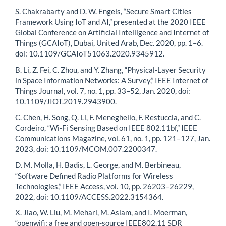
S. Chakrabarty and D. W. Engels, “Secure Smart Cities
Framework Using IoT and AI,” presented at the 2020 IEEE
Global Conference on Artificial Intelligence and Internet of
Things (GCAIoT), Dubai, United Arab, Dec. 2020, pp. 1–6.
doi: 10.1109/GCAIoT51063.2020.9345912.
B. Li, Z. Fei, C. Zhou, and Y. Zhang, “Physical-Layer Security
in Space Information Networks: A Survey,” IEEE Internet of
Things Journal, vol. 7, no. 1, pp. 33–52, Jan. 2020, doi:
10.1109/JIOT.2019.2943900.
C. Chen, H. Song, Q. Li, F. Meneghello, F. Restuccia, and C.
Cordeiro, “Wi-Fi Sensing Based on IEEE 802.11bf,” IEEE
Communications Magazine, vol. 61, no. 1, pp. 121–127, Jan.
2023, doi: 10.1109/MCOM.007.2200347.
D. M. Molla, H. Badis, L. George, and M. Berbineau,
“Software Defined Radio Platforms for Wireless
Technologies,” IEEE Access, vol. 10, pp. 26203–26229,
2022, doi: 10.1109/ACCESS.2022.3154364.
X. Jiao, W. Liu, M. Mehari, M. Aslam, and I. Moerman,
“openwifi: a free and open-source IEEE802.11 SDR