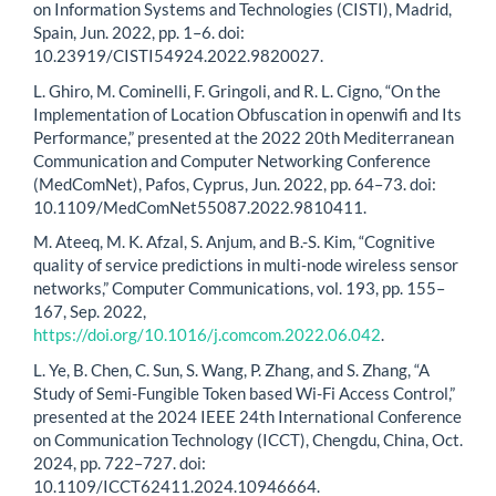
on Information Systems and Technologies (CISTI), Madrid,
Spain, Jun. 2022, pp. 1–6. doi:
10.23919/CISTI54924.2022.9820027.
L. Ghiro, M. Cominelli, F. Gringoli, and R. L. Cigno, “On the
Implementation of Location Obfuscation in openwifi and Its
Performance,” presented at the 2022 20th Mediterranean
Communication and Computer Networking Conference
(MedComNet), Pafos, Cyprus, Jun. 2022, pp. 64–73. doi:
10.1109/MedComNet55087.2022.9810411.
M. Ateeq, M. K. Afzal, S. Anjum, and B.-S. Kim, “Cognitive
quality of service predictions in multi-node wireless sensor
networks,” Computer Communications, vol. 193, pp. 155–
167, Sep. 2022,
https://doi.org/10.1016/j.comcom.2022.06.042
.
L. Ye, B. Chen, C. Sun, S. Wang, P. Zhang, and S. Zhang, “A
Study of Semi-Fungible Token based Wi-Fi Access Control,”
presented at the 2024 IEEE 24th International Conference
on Communication Technology (ICCT), Chengdu, China, Oct.
2024, pp. 722–727. doi:
10.1109/ICCT62411.2024.10946664.