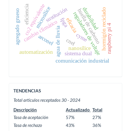
co2 equivalente
eficiencia
microsílice
durabilidad
sustitución
hormigón reciclado
huella de carbono
agregado grueso
reguladores de voltaje
fpga
eficacia
cambio climático
raspberry pi 4
agua de lluvia
cyme
arconel
cnel
nanosílice
automatización
sistema dual
comunicación industrial
ACTIVIDAD
TENDENCIAS
EDITORIAL
Total artículos receptados 30 - 2024
Descripción
Actualizado
Total
Tasa de aceptación
57%
27%
Tasa de rechazo
43%
36%