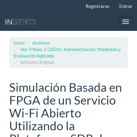
Navegación
Registrarse
Entrar
principal
Contenido
principal
Toggl
Barra
navig
lateral
Inicio
Archivos
Vol. 9 Núm. 1 (2026): Automatización, Modelado y
Evaluación Aplicada
Artículo Original
Simulación Basada en
FPGA de un Servicio
Wi-Fi Abierto
Utilizando la