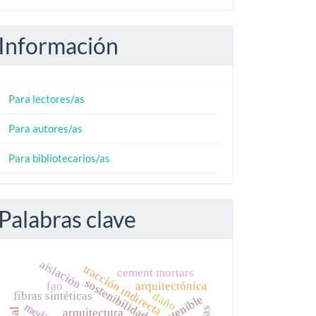
Información
Para lectores/as
Para autores/as
Para bibliotecarios/as
Palabras clave
aislación
tracción indirecta
cement mortars
sostenibilidad
fao
arquitectónica
daño
fibras sintéticas
arquitectura