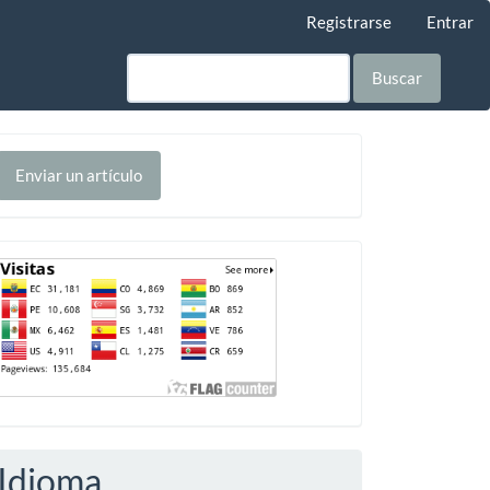
Registrarse
Entrar
Buscar
nviar
Enviar un artículo
n
rtículo
Contador
Idioma