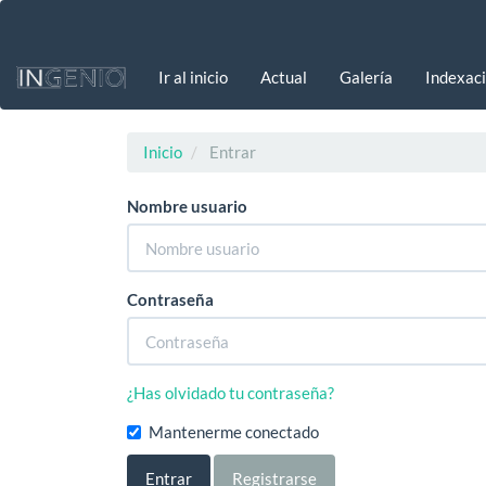
Navegación
principal
Contenido
Ir al inicio
Actual
Galería
Indexac
principal
Barra
lateral
Inicio
Entrar
Nombre usuario
Contraseña
¿Has olvidado tu contraseña?
Mantenerme conectado
Entrar
Registrarse