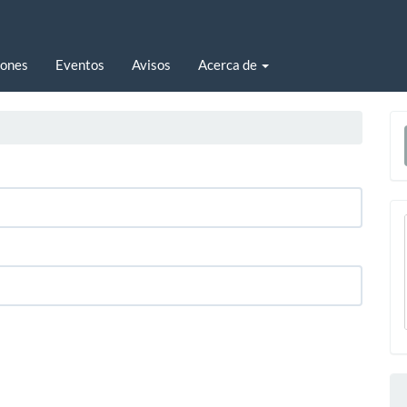
iones
Eventos
Avisos
Acerca de
E
u
a