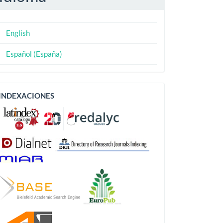
English
Español (España)
Indexaciones
INDEXACIONES