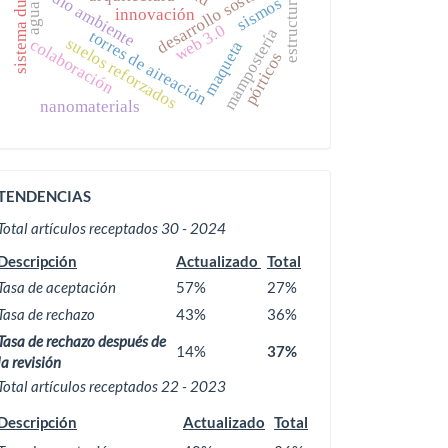
desarrollo sostenible
medio ambiente
estructuras
sistema dual
sismos
agua
innovación
web 3.0
mampostería
torres de aireación
suelos reforzados
colaboración
maqueta
pórticos
nanomaterials
ACTIVIDAD
TENDENCIAS
EDITORIAL
Total artículos receptados 30 - 2024
Descripción
Actualizado
Total
Tasa de aceptación
57%
27%
Tasa de rechazo
43%
36%
Tasa de rechazo después de
14%
37%
la revisión
Total artículos receptados 22 - 2023
Descripción
Actualizado
Total