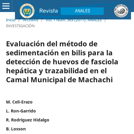
Inicio
/
Archivos
/
Vol. 1 Núm. 369 (2011): ANALES
/
INVESTIGACIÓN
Evaluación del método de
sedimentación en bilis para la
detección de huevos de fasciola
hepática y trazabilidad en el
Camal Municipal de Machachi
M. Celi-Erazo
L. Ron-Garrido
R. Rodríguez Hidalgo
B. Losson