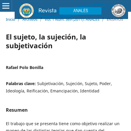
Inicio
/
Archivos
/
Vol. 1 Núm. 369 (2011): ANALES
/
ENSAYOS
El sujeto, la sujeción, la
subjetivación
Rafael Polo Bonilla
Palabras clave:
Subjetivación, Sujeción, Sujeto, Poder,
Ideología, Reificación, Emancipación, Identidad
Resumen
El trabajo que se presenta tiene como objetivo realizar un
mapeo de las distintas teorías que dan cuenta del