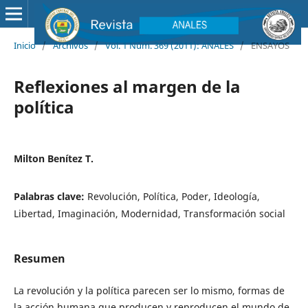
Inicio
/
Archivos
/
Vol. 1 Núm. 369 (2011): ANALES
/
ENSAYOS
Reflexiones al margen de la
política
Milton Benítez T.
Palabras clave:
Revolución, Política, Poder, Ideología,
Libertad, Imaginación, Modernidad, Transformación social
Resumen
La revolución y la política parecen ser lo mismo, formas de
la acción humana que producen y reproducen el mundo de