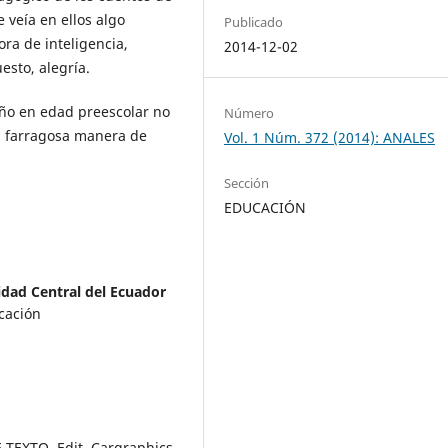
 veía en ellos algo
Publicado
ora de inteligencia,
2014-12-02
uesto, alegría.
niño en edad preescolar no
Número
 la farragosa manera de
Vol. 1 Núm. 372 (2014): ANALES
Sección
EDUCACIÓN
idad Central del Ecuador
ucación
 TEXTO, Edit. Cargraphics