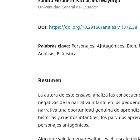
Sandra Elizabeth Pachacama Mayorga
Universidad Central del Ecuador
DOI:
https://doi.org/10.29166/anales.v1i372.38
Palabras clave:
Personajes, A}ntagónicos, Bien,
Análisis, Estilística
Resumen
La autora de este ensayo, analiza las consecuen
negativas de la narrativa infantil en los pequeñ
narrativa una oportunidad genuina de aprendizaj
historias y cuentos infantiles, los párvulos apre
personajes antagónicos.
Algo que vale la pena resaltar, es el rescate pe