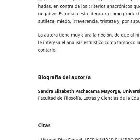
hadas, en contra de los criterios anacrónicos que
negativo. Estudia a esta literatura como product
sutileza, miedo, irreverencia, tristeza y, por sup
La autora tiene muy clara la noción, de que al 
le interesa el análisis estilístico como tampoco
contarlo.
Biografía del autor/a
Sandra Elizabeth Pachacama Mayorga,
Univers
Facultad de Filosofía, Letras y Ciencias de la Ed
Citas
• Hernan Díaz Fanuel, LEER Y MIRAR EL LIBRO DE