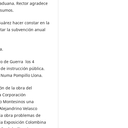
 aduana. Rector agradece
nsumos.
 Suárez hacer constar en la
ntar la subvención anual
a.
ro de Guerra los 4
 de instrucción pública.
e Numa Pompillo Llona.
ón de la obra del
la Corporación
veo Montesinos una
 Alejandrino Velasco
e la obra problemas de
e la Exposición Colombina