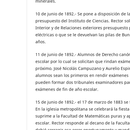
minerales.
10 de junio de 1892.- Se pone a disposición de l
presupuesto del Instituto de Ciencias. Rector soli
Interior y de Relaciones exteriores presupuesto
eléctricas o que se le devuelvan las pilas de Bu
años.
11 de junio de 1892.- Alumnos de Derecho canó
escolar por lo cual se solicitan que rindan exá
próximo. José Nicolás Campuzano y Aurelio Espin
alumnos sean los primeros en rendir exámenes e
pueden formar dos tribunales examinadores par
exámenes de fin de año escolar.
15 de junio de 1892.- el 17 de marzo de 1883 se 
En la iglesia metropolitana se celebrará la fiesta
suprime a la Facultad de Matemáticas puras y a
escolar. Rector responde al decano de la Faculta
debió corregir ese error oportunamente y mand