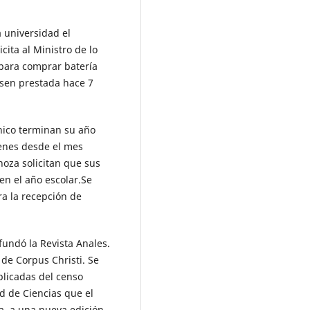
a universidad el
cita al Ministro de lo
 para comprar batería
nsen prestada hace 7
nico terminan su año
menes desde el mes
oza solicitan que sus
n el año escolar.Se
a la recepción de
fundó la Revista Anales.
 de Corpus Christi. Se
plicadas del censo
d de Ciencias que el
a a una nueva edición.