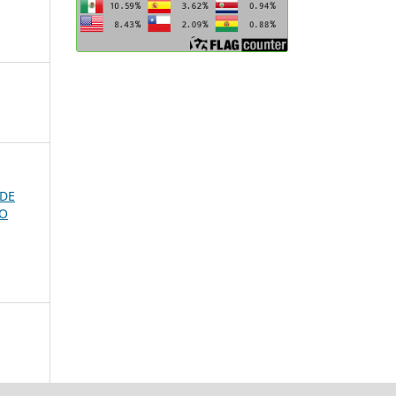
 DE
YO