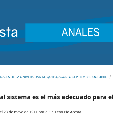
4): ANALES DE LA UNIVERSIDAD DE QUITO, AGOSTO-SEPTIEMBRE-OCTUBRE
/
ual sistema es el más adecuado para e
el 23 de mayo de 1911 por el Sr. León Pío Acosta