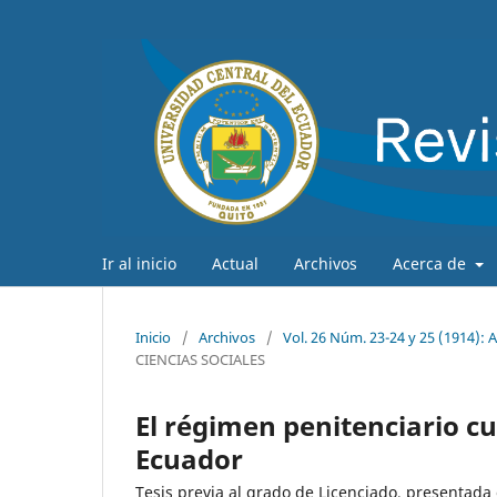
Ir al inicio
Actual
Archivos
Acerca de
Inicio
/
Archivos
/
Vol. 26 Núm. 23-24 y 25 (191
CIENCIAS SOCIALES
El régimen penitenciario c
Ecuador
Tesis previa al grado de Licenciado, presentada 