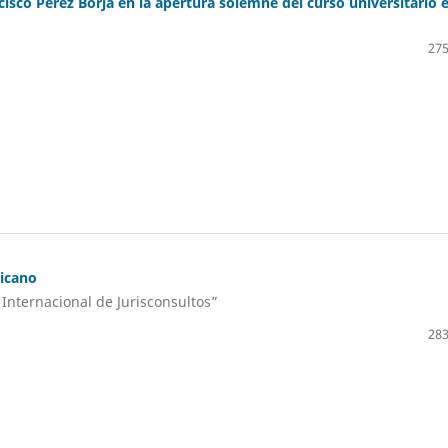
isco Pérez Borja en la apertura solemne del curso universitario e
275
ricano
 Internacional de Jurisconsultos”
283