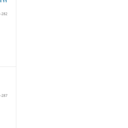
l 11
-282
-287