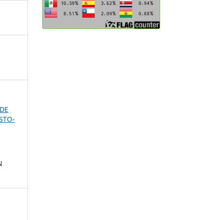
 DE
STO-
N