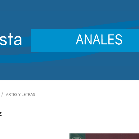
/
ARTES Y LETRAS
z