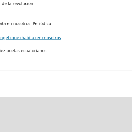
de la revolución
bita en nosotros. Periódico
+angel+que+habita+en+nosotros
diez poetas ecuatorianos