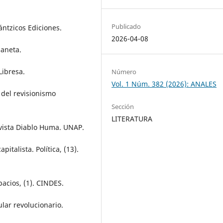
Publicado
ántzicos Ediciones.
2026-04-08
laneta.
Libresa.
Número
Vol. 1 Núm. 382 (2026): ANALES
 del revisionismo
Sección
LITERATURA
Revista Diablo Huma. UNAP.
pitalista. Política, (13).
pacios, (1). CINDES.
ular revolucionario.