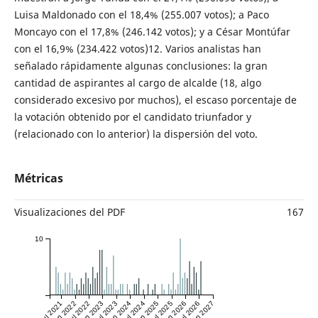
Luisa Maldonado con el 18,4% (255.007 votos); a Paco
Moncayo con el 17,8% (246.142 votos); y a César Montúfar
con el 16,9% (234.422 votos)12. Varios analistas han
señalado rápidamente algunas conclusiones: la gran
cantidad de aspirantes al cargo de alcalde (18, algo
considerado excesivo por muchos), el escaso porcentaje de
la votación obtenido por el candidato triunfador y
(relacionado con lo anterior) la dispersión del voto.
Métricas
Visualizaciones del PDF
167
10
Jul 2021
Jan 2022
Jul 2022
Jan 2023
Jul 2023
Jan 2024
Jul 2024
Jan 2025
Jul 2025
Jan 2026
Jul 2026
Jan 2027