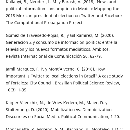
Kollanyi, B., Neudert, L. M. y Barash, V. (2018). News and
political information consumption in Mexico: Mapping the
2018 Mexican presidential election on Twitter and Facebook.
The Computational Propaganda Project.
Gómez de Travesedo-Rojas, R., y Gil Ramírez, M. (2020).
Generación Z y consumo de información política: entre la
televisión y los nuevos formatos mediáticos. Ámbitos.
Revista Internacional de Comunicación 50, 62-79.
Jamil Marques, F. P. y Mont’Alverne, C. (2016). How
important is Twitter to local elections in Brazil? A case study
of Fortaleza City Council. Brazilian Political Science Review,
10(3), 1-35.
Kligler-Vilenchik, N., de Vries Kedem, M., Maier, D. y
Stoltenberg, D. (2020). Mobilization vs. Demobilization
Discourses on Social Media. Political Communication, 1-20.
Moncagatta, P., Moreno, A. M., Pachano, S., Montalvo, J. D. y