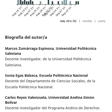
Aug 16 '21
Aug 19 '21
Aug 22 '21
Aug 25 '21
Aug 28 '21
Aug 31 '21
Sep 01 '21
Sep 04 '21
Sep 07 '21
Sep 10 '21
|
|
daily (first 30)
monthly
yearly
Biografía del autor/a
Marcos Zumárraga Espinosa,
Universidad Politécnica
Salesiana
Docente investigador, de la Universidad Politécnica
Salesiana.
Sonia Egas Balseca,
Escuela Politécnica Nacional
Docente del Departamento de Ciencias Sociales, de la
Escuela Politécnica Nacional.
Carlos Reyes Valenzuela,
Universidad Andina Simón
Bolívar
Docente investigador del Programa Andino de Derechos