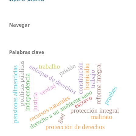
Navegar
Palabras clave
políticas públicas
prisión
constitución
enfoque de derechos
trabalho
reforma integral
homicidio
pensiones alimenticias
trabajo
independencia
verdad
pruebas
derecho a un ambiente sano
justicia
escravo
recursos naturales
protección integral
gad
maltrato
protección de derechos