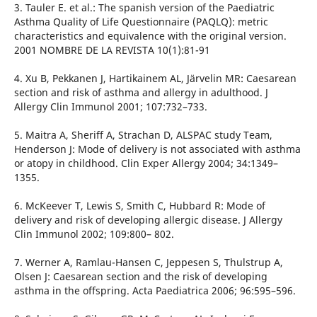
3. Tauler E. et al.: The spanish version of the Paediatric
Asthma Quality of Life Questionnaire (PAQLQ): metric
characteristics and equivalence with the original version.
2001 NOMBRE DE LA REVISTA 10(1):81-91
4. Xu B, Pekkanen J, Hartikainem AL, J¨arvelin MR: Caesarean
section and risk of asthma and allergy in adulthood. J
Allergy Clin Immunol 2001; 107:732–733.
5. Maitra A, Sheriff A, Strachan D, ALSPAC study Team,
Henderson J: Mode of delivery is not associated with asthma
or atopy in childhood. Clin Exper Allergy 2004; 34:1349–
1355.
6. McKeever T, Lewis S, Smith C, Hubbard R: Mode of
delivery and risk of developing allergic disease. J Allergy
Clin Immunol 2002; 109:800– 802.
7. Werner A, Ramlau-Hansen C, Jeppesen S, Thulstrup A,
Olsen J: Caesarean section and the risk of developing
asthma in the offspring. Acta Paediatrica 2006; 96:595–596.