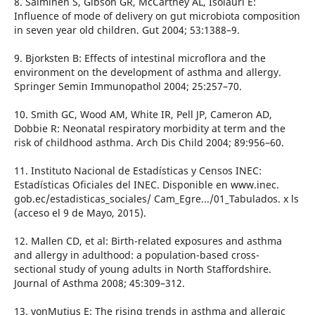
8. Salminen S, Gibson GR, McCartney AL, Isolauri E:
Influence of mode of delivery on gut microbiota composition
in seven year old children. Gut 2004; 53:1388–9.
9. Bjorksten B: Effects of intestinal microflora and the
environment on the development of asthma and allergy.
Springer Semin Immunopathol 2004; 25:257–70.
10. Smith GC, Wood AM, White IR, Pell JP, Cameron AD,
Dobbie R: Neonatal respiratory morbidity at term and the
risk of childhood asthma. Arch Dis Child 2004; 89:956–60.
11. Instituto Nacional de Estadísticas y Censos INEC:
Estadísticas Oficiales del INEC. Disponible en www.inec.
gob.ec/estadisticas_sociales/ Cam_Egre.../01_Tabulados. x ls
(acceso el 9 de Mayo, 2015).
12. Mallen CD, et al: Birth-related exposures and asthma
and allergy in adulthood: a population-based cross-
sectional study of young adults in North Staffordshire.
Journal of Asthma 2008; 45:309–312.
13. vonMutius E: The rising trends in asthma and allergic