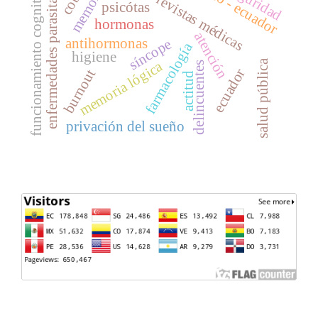
enfermedades parasitarias
quito - ecuador
funcionamiento cognitivo
seguridad
memoria
revistas médicas
psicótas
hormonas
atención
antihormonas
síncope
farmacología
higiene
salud pública
memoria lógica
delincuentes
ecuador
burnout
actitud
privación del sueño