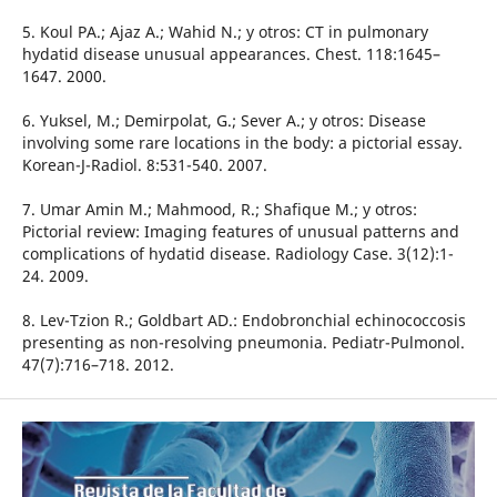
5. Koul PA.; Ajaz A.; Wahid N.; y otros: CT in pulmonary
hydatid disease unusual appearances. Chest. 118:1645–
1647. 2000.
6. Yuksel, M.; Demirpolat, G.; Sever A.; y otros: Disease
involving some rare locations in the body: a pictorial essay.
Korean-J-Radiol. 8:531-540. 2007.
7. Umar Amin M.; Mahmood, R.; Shafique M.; y otros:
Pictorial review: Imaging features of unusual patterns and
complications of hydatid disease. Radiology Case. 3(12):1-
24. 2009.
8. Lev-Tzion R.; Goldbart AD.: Endobronchial echinococcosis
presenting as non-resolving pneumonia. Pediatr-Pulmonol.
47(7):716–718. 2012.