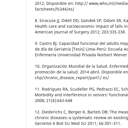
2012. Disponible en: http:// www,who,int/media
factsheets/fs344/es/
8. Siracuse JJ, Odell DD, Gondek SP, Odom SR, Ka
Health care and socioeconomic impact of falls in
American Journal of Surgery 2012; 203:335-338.
9. Castro BJ. Capacidad funcional del adulto may
de día de Geriatría [Tesis] Lima–Perú: Escuela 
Enfermería Universidad Privada Norbert Wiener
10. Organización Mundial de la Salud. Enfermed
promoción de la salud. 2014 abril. Disponible e
chp/chronic_disease_report/part1/ es/
11. Rodrigues RA, Scudeller PG, Pedrazzi EC, Sch
Morbidity and interference in seniors’ functional
2008; 21(4):643-648
12. Diederichs C, Berger K, Bartels DB: The mea
chronic diseases–a systematic review on existing
Gerontol A Biol Sci Med Sci 2011; 66:301–311.