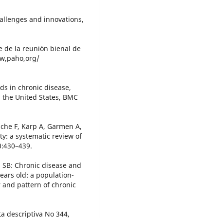
allenges and innovations,
 de la reunión bienal de
ww,paho,org/
ds in chronic disease,
n the United States, BMC
che F, Karp A, Garmen A,
ty: a systematic review of
0:430–439.
al SB: Chronic disease and
ears old: a population-
 and pattern of chronic
ta descriptiva No 344,