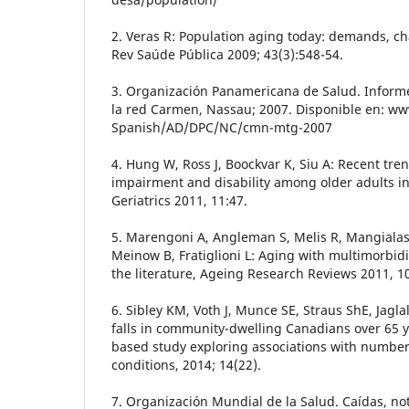
2. Veras R: Population aging today: demands, ch
Rev Saúde Pública 2009; 43(3):548-54.
3. Organización Panamericana de Salud. Informe
la red Carmen, Nassau; 2007. Disponible en: w
Spanish/AD/DPC/NC/cmn-mtg-2007
4. Hung W, Ross J, Boockvar K, Siu A: Recent tren
impairment and disability among older adults i
Geriatrics 2011, 11:47.
5. Marengoni A, Angleman S, Melis R, Mangialas
Meinow B, Fratiglioni L: Aging with multimorbidi
the literature, Ageing Research Reviews 2011, 1
6. Sibley KM, Voth J, Munce SE, Straus ShE, Jagl
falls in community-dwelling Canadians over 65 y
based study exploring associations with number
conditions, 2014; 14(22).
7. Organización Mundial de la Salud. Caídas, no