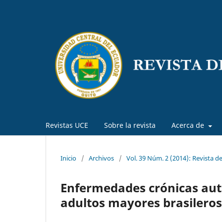
Revistas UCE
Sobre la revista
Acerca de
Inicio
/
Archivos
/
Vol. 39 Núm. 2 (2014): Revista d
Enfermedades crónicas aut
adultos mayores brasileros