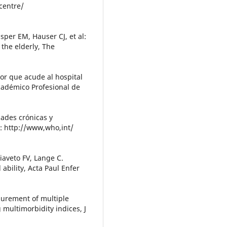
centre/
sper EM, Hauser CJ, et al:
 the elderly, The
or que acude al hospital
Académico Profesional de
ades crónicas y
n: http://www,who,int/
iaveto FV, Lange C.
 ability, Acta Paul Enfer
surement of multiple
 multimorbidity indices, J