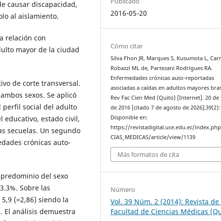
Publicado
de causar discapacidad,
2016-05-20
lo al aislamiento.
a relación con
Cómo citar
ulto mayor de la ciudad
Silva Fhon JR, Marques S, Kusumota L, Ca
Robazzi ML de, Partezani Rodrigues RA.
Enfermedades crónicas auto-reportadas
ivo de corte transversal.
asociadas a caídas en adultos mayores bras
 ambos sexos. Se aplicó
Rev Fac Cien Med (Quito) [Internet]. 20 d
erfil social del adulto
de 2016 [citado 7 de agosto de 2026];39(2):
Disponible en:
 educativo, estado civil,
https://revistadigital.uce.edu.ec/index.ph
as secuelas. Un segundo
CIAS_MEDICAS/article/view/1139
edades crónicas auto-
Más formatos de cita
 predominio del sexo
33.3%. Sobre las
Número
5,9 (=2,86) siendo la
Vol. 39 Núm. 2 (2014): Revista de 
. El análisis demuestra
Facultad de Ciencias Médicas (Qu