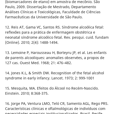
(biomarcadores de etano) em amostra de mecônio. São
Paulo, 2009. Dissertação de Mestrado, Departamento
Análises Clínicas e Toxicológicas, Faculdade de Ciências
Farmacêuticas da Universidade de São Paulo.
12. Reis AT, Gama VC, Santos RS. Síndrome alcoólica fetal:
reflexões para a prática de enfermagem obstétrica e
neonatal síndrome alcoólico fetal. Rev. pesqui. cuid. fundam
(Online). 2010; 2(4): 1488-1494.
13. Lemoine P, Harousseau H, Borteyru JP, et al. Les enfants
de parents alcooliques: anomalies observées, a propos de
127 cas. Ouest Med. 1968; 21: 476–482.
14. Jones K.L, & Smith DW. Recognition of the fetal alcohol
syndrome in early infancy. Lancet. 1973; 2: 999-1001
15. Mesquita, MA. Efeitos do Álcool no Recém-Nascido.
Einstein. 2010; 8:368-375.
16. Jorge PA, Ventura LMO, Teló CR, Samento AGL, Rego PRS.
Características clínicas e oftalmológicas de indivíduos com
necessidades especiais institucionalizados, Brasil. Recife,