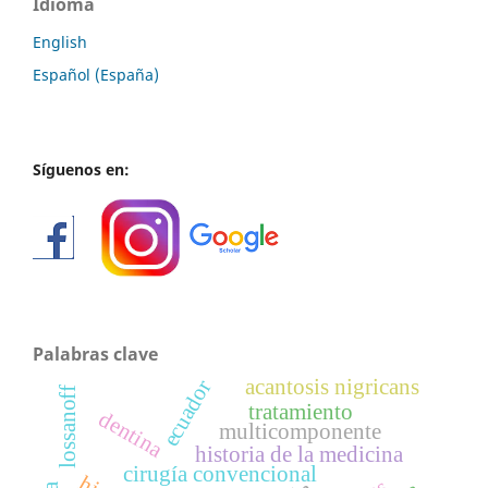
Idioma
English
Español (España)
Síguenos en:
Palabras clave
acantosis nigricans
ecuador
lossanoff
tratamiento
dentina
multicomponente
historia de la medicina
cirugía convencional