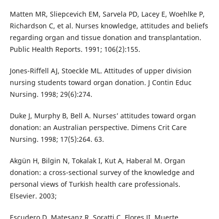
Matten MR, Sliepcevich EM, Sarvela PD, Lacey E, Woehlke P,
Richardson C, et al. Nurses knowledge, attitudes and beliefs
regarding organ and tissue donation and transplantation.
Public Health Reports. 1991; 106(2):155.
Jones-Riffell AJ, Stoeckle ML. Attitudes of upper division
nursing students toward organ donation. J Contin Educ
Nursing. 1998; 29(6):274.
Duke J, Murphy B, Bell A. Nurses’ attitudes toward organ
donation: an Australian perspective. Dimens Crit Care
Nursing. 1998; 17(5):264. 63.
Akgün H, Bilgin N, Tokalak I, Kut A, Haberal M. Organ
donation: a cross-sectional survey of the knowledge and
personal views of Turkish health care professionals.
Elsevier. 2003;
Escudero D, Matesanz R, Soratti C, Flores JI. Muerte